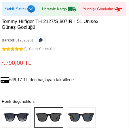
Yetkili Satıcı
Ücretsiz Kargo
Yurtdışı Gönderim
Tommy Hilfiger TH 2127/S 807IR - 51 Unisex
Güneş Gözlüğü
Barkod
:
612820201
(0) Yorum
Yorum Yap
7.790,00 TL
649,17 TL 'den başlayan taksitlerle
Renk Seçenekleri: