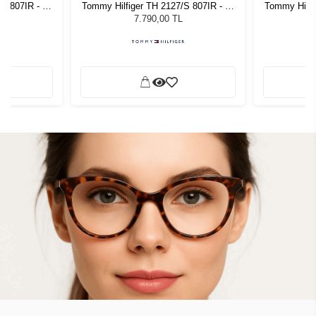
S 807IR - 51
Tommy Hilfiger TH 2127/S 807IR - 51
Tommy Hilfi
zlüğü
Unisex Güneş Gözlüğü
Unis
7.790,00 TL