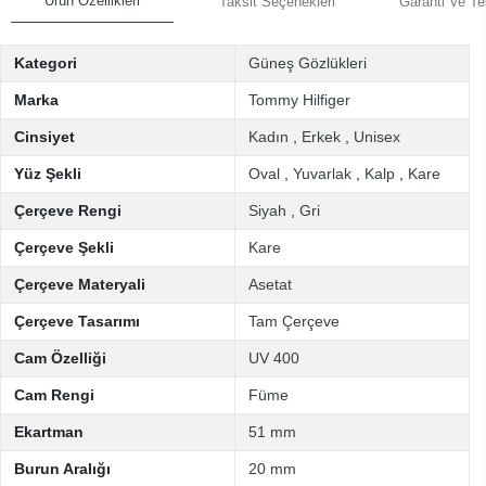
Ürün Özellikleri
Taksit Seçenekleri
Garanti Ve Te
Kategori
Güneş Gözlükleri
Marka
Tommy Hilfiger
Cinsiyet
Kadın
,
Erkek
,
Unisex
Yüz Şekli
Oval
,
Yuvarlak
,
Kalp
,
Kare
Çerçeve Rengi
Siyah
,
Gri
Çerçeve Şekli
Kare
Çerçeve Materyali
Asetat
Çerçeve Tasarımı
Tam Çerçeve
Cam Özelliği
UV 400
Cam Rengi
Füme
Ekartman
51 mm
Burun Aralığı
20 mm