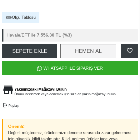
Ölçü Tablosu
Havale/EFT ile
7.556,30 TL
(%3)
SEPETE EKLE
HEMEN AL
WHATSAPP İLE SİPARİŞ VER
Yakınınızdaki Mağazayı Bulun
Ürünü incelemek veya denemek için size en yakın mağazayı bulun.
Paylaş
Önemli:
Değerli müşterimiz, ürünlerimize deneme sırasında zarar gelmemesi
için güvenlik kilidi takılmıştır. Kilidi açılmış ürünler iade veya