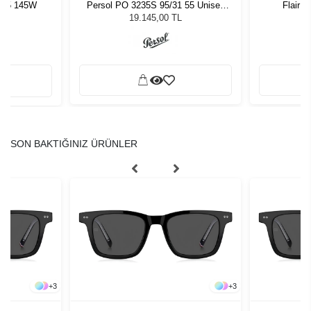
6 45 145W
Persol PO 3235S 95/31 55 Unisex
Flair M
Güneş Gözlüğü
19.145,00 TL
SON BAKTIĞINIZ ÜRÜNLER
+
3
+
3