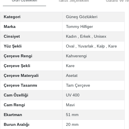
Ürün Özellikleri
Taksit Seçenekleri
Garanti Ve Te
Kategori
Güneş Gözlükleri
Marka
Tommy Hilfiger
Cinsiyet
Kadın
,
Erkek
,
Unisex
Yüz Şekli
Oval
,
Yuvarlak
,
Kalp
,
Kare
Çerçeve Rengi
Kahverengi
Çerçeve Şekli
Kare
Çerçeve Materyali
Asetat
Çerçeve Tasarımı
Tam Çerçeve
Cam Özelliği
UV 400
Cam Rengi
Mavi
Ekartman
51 mm
Burun Aralığı
20 mm