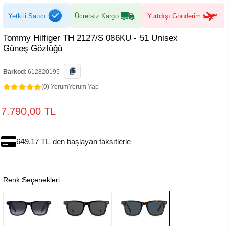
Yetkili Satıcı
Ücretsiz Kargo
Yurtdışı Gönderim
Tommy Hilfiger TH 2127/S 086KU - 51 Unisex
Güneş Gözlüğü
Barkod
:
612820195
(0) Yorum
Yorum Yap
7.790,00 TL
649,17 TL 'den başlayan taksitlerle
Renk Seçenekleri: