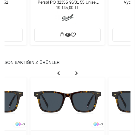
7 51
Persol PO 3235S 95/31 55 Unisex
Vycoz
Güneş Gözlüğü
19.145,00 TL
SON BAKTIĞINIZ ÜRÜNLER
+
3
+
3