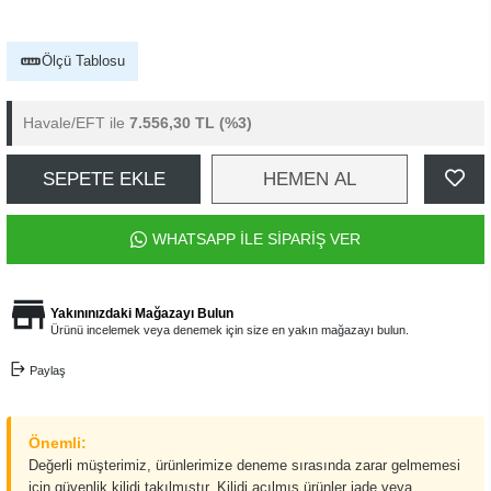
Ölçü Tablosu
Havale/EFT ile
7.556,30 TL
(%3)
SEPETE EKLE
HEMEN AL
WHATSAPP İLE SİPARİŞ VER
Yakınınızdaki Mağazayı Bulun
Ürünü incelemek veya denemek için size en yakın mağazayı bulun.
Paylaş
Önemli:
Değerli müşterimiz, ürünlerimize deneme sırasında zarar gelmemesi
için güvenlik kilidi takılmıştır. Kilidi açılmış ürünler iade veya