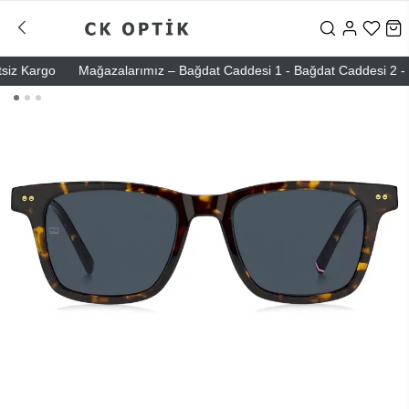
 Kargo
Mağazalarımız – Bağdat Caddesi 1 - Bağdat Caddesi 2 - Nişant