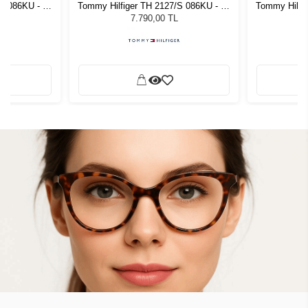
S 086KU - 51
Tommy Hilfiger TH 2127/S 086KU - 51
Tommy Hilfi
zlüğü
Unisex Güneş Gözlüğü
Unis
7.790,00 TL