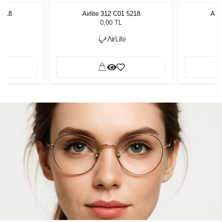
 5218
Airlite 312 C01 5218
Airl
0,00 TL