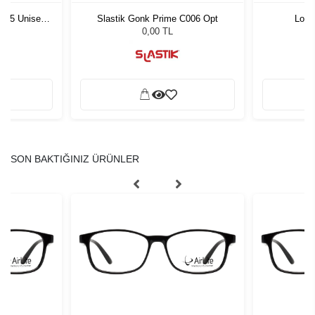
1 55 Unisex
Slastik Gonk Prime C006 Opt
Lool
ğü
L
0,00 TL
SON BAKTIĞINIZ ÜRÜNLER