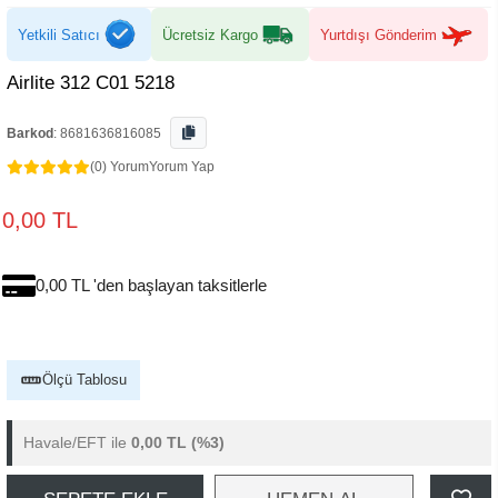
Yetkili Satıcı
Ücretsiz Kargo
Yurtdışı Gönderim
Airlite 312 C01 5218
Barkod
:
8681636816085
(0) Yorum
Yorum Yap
0,00 TL
0,00 TL 'den başlayan taksitlerle
Ölçü Tablosu
Havale/EFT ile
0,00 TL
(%3)