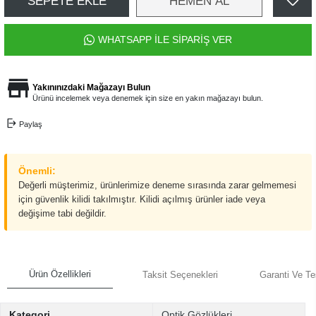
SEPETE EKLE
HEMEN AL
WHATSAPP İLE SİPARİŞ VER
Yakınınızdaki Mağazayı Bulun
Ürünü incelemek veya denemek için size en yakın mağazayı bulun.
Paylaş
Önemli:
Değerli müşterimiz, ürünlerimize deneme sırasında zarar gelmemesi
için güvenlik kilidi takılmıştır. Kilidi açılmış ürünler iade veya
değişime tabi değildir.
Ürün Özellikleri
Taksit Seçenekleri
Garanti Ve Te
Kategori
Optik Gözlükleri