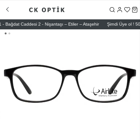
ğdat Caddesi 2 - Nişantaşı – Etiler – Ataşehir
Şimdi Üye ol ! 5000 T