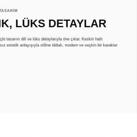
 TASARIM
IK, LÜKS DETAYLAR
ü tasarım dili ve lüks detaylarıyla öne çıkar. Keskin hatlı
ız estetik anlayışıyla stiline iddialı, modern ve seçkin bir karakter