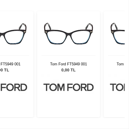
 FT5949 001
Tom Ford FT5949 001
Tom Fo
00 TL
0,00 TL