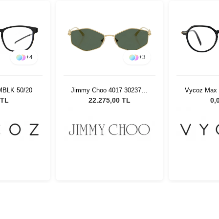
+
4
+
3
MBLK 50/20
Jimmy Choo 4017 302371 -
Vycoz Max 
55 Kadın Güneş Gözlüğü
SBLK 4
 TL
22.275,00 TL
0,