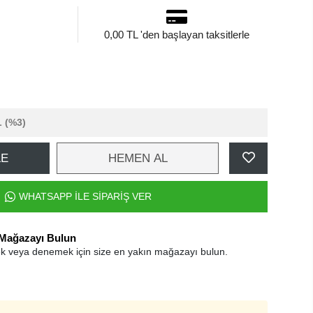
0,00 TL 'den başlayan taksitlerle
L
(%3)
LE
HEMEN AL
WHATSAPP İLE SİPARİŞ VER
 Mağazayı Bulun
k veya denemek için size en yakın mağazayı bulun.