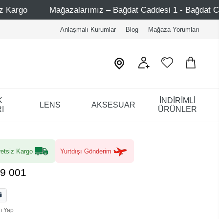
zalarımız – Bağdat Caddesi 1 - Bağdat Caddesi 2 - Nişantaşı
Anlaşmalı Kurumlar
Blog
Mağaza Yorumları
K
İNDİRİMLİ
LENS
AKSESUAR
I
ÜRÜNLER
etsiz Kargo
Yurtdışı Gönderim
9 001
m Yap