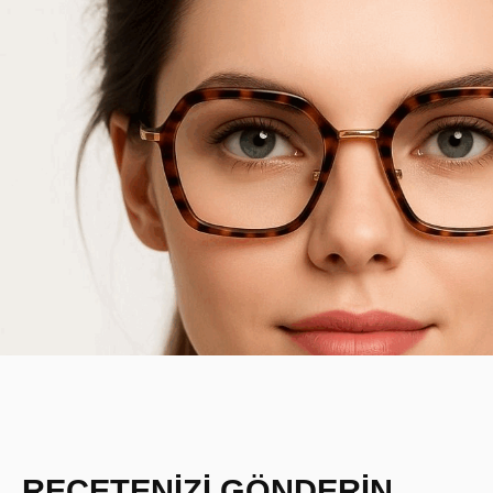
REÇETENİZİ GÖNDERİN