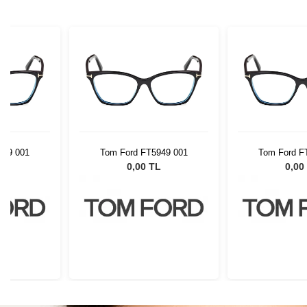
949 001
Tom Ford FT5949 001
Tom Ford F
L
0,00 TL
0,00