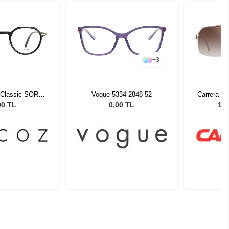
+
3
Classic SORA
Vogue 5334 2848 52
Carrera 1
8-21 57445
Erkek 
00 TL
0,00 TL
10.