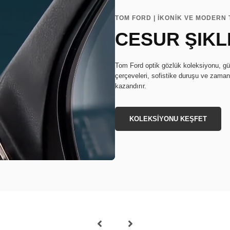
TOM FORD | İKONİK VE MODERN
CESUR ŞIKL
Tom Ford optik gözlük koleksiyonu, güçl
çerçeveleri, sofistike duruşu ve zamans
kazandırır.
KOLEKSİYONU KEŞFET