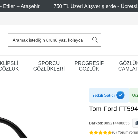
750 TL Üzeri Alışverişlerde - Ücretsiz Kargo
Mağa
KLİPSLİ
SPORCU
PROGRESİF
GÖZLÜ
GÖZLÜK
GÖZLÜKLERİ
GÖZLÜK
CAMLAR
Yetkili Satıcı
Ücr
Tom Ford FT594
Barkod
:
889214488855
(0) Yorum
Yoru