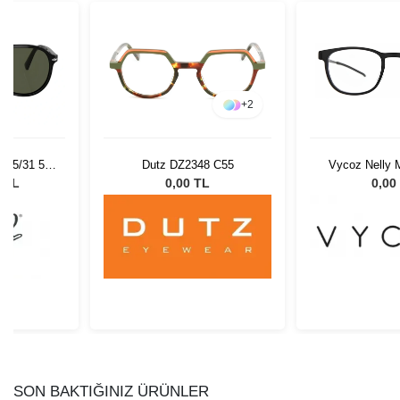
+
2
 95/31 55
Dutz DZ2348 C55
Vycoz Nelly 
Gözlüğü
0 TL
0,00 TL
0,00
SON BAKTIĞINIZ ÜRÜNLER