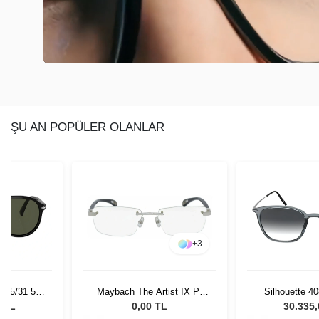
ŞU AN POPÜLER OLANLAR
+
3
 95/31 55
Maybach The Artist IX P-
Silhouette 4
Gözlüğü
AB-Z25 57/19
Unisex Güne
0 TL
0,00 TL
30.335