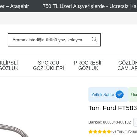
TL Üzeri Alışverişlerde - Ücretsiz Kargo
Mağazalarımız 
KLİPSLİ
SPORCU
PROGRESİF
GÖZLÜ
GÖZLÜK
GÖZLÜKLERİ
GÖZLÜK
CAMLAR
Yetkili Satıcı
Ücr
Tom Ford FT583
Barkod
:
8680343408132
(0) Yorum
Yoru