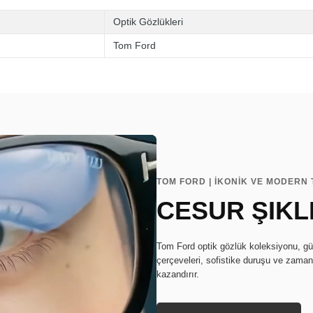
Optik Gözlükleri
Tom Ford
TOM FORD | İKONİK VE MODERN
CESUR ŞIKL
Tom Ford optik gözlük koleksiyonu, güçl
çerçeveleri, sofistike duruşu ve zamans
kazandırır.