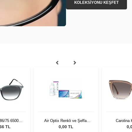
KOLEKSİYONU KEŞFET
086/75 6500
Air Optix Renkli ve Şeffaf
Carolina
ş Gözlüğü
İkisi Bir Arada Set
0351/G/S 
,66 TL
0,00 TL
0,
Güneş