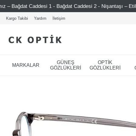
Bağdat Caddesi 2 - Nişantaşı – Etiler – Ataşehir
750 
Kargo Takibi
Yardım
İletişim
GÜNEŞ
OPTİK
MARKALAR
GÖZLÜKLERİ
GÖZLÜKLERİ