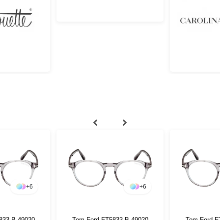
+
6
+
6
833-B 49020
Tom Ford FT5833-B 49020
Tom Ford F