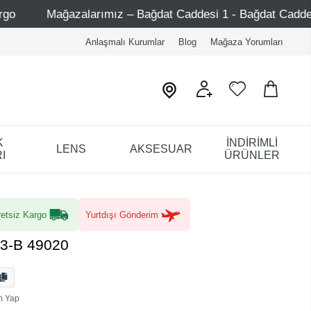
– Bağdat Caddesi 1 - Bağdat Caddesi 2 - Nişantaşı – Etiler
Anlaşmalı Kurumlar
Blog
Mağaza Yorumları
K
İNDİRİMLİ
LENS
AKSESUAR
I
ÜRÜNLER
etsiz Kargo
Yurtdışı Gönderim
3-B 49020
m Yap