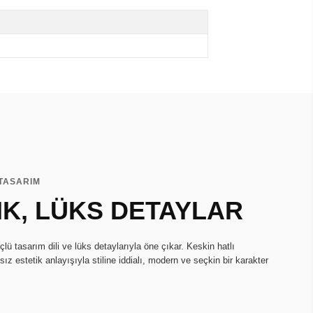
 TASARIM
IK, LÜKS DETAYLAR
ü tasarım dili ve lüks detaylarıyla öne çıkar. Keskin hatlı
ız estetik anlayışıyla stiline iddialı, modern ve seçkin bir karakter