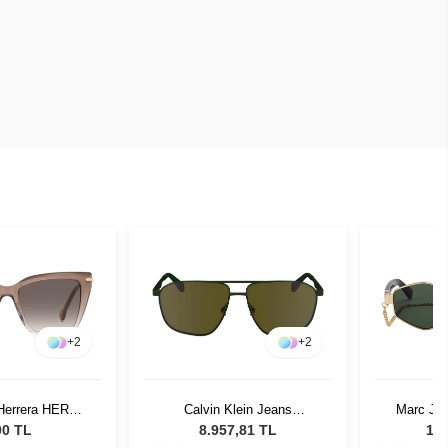
+
2
+
2
 Herrera HER
Calvin Klein Jeans
Marc Ja
FWM54 Kadın
24202SN-309 Khaki Erkek
PEFMT -
00 TL
8.957,81 TL
12.
 Gözlüğü
Güneş Gözlüğü