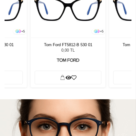
+
5
+
5
 530 01
Tom Ford FT5812-B 530 01
Tom Fo
0,00 TL