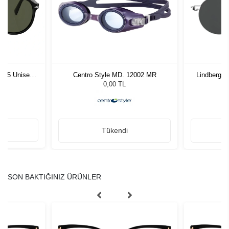
1 55 Unisex
Centro Style MD. 12002 MR
Lindberg 
ğü
L
0,00 TL
Tükendi
SON BAKTIĞINIZ ÜRÜNLER