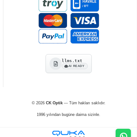
llms.txt
AI READY
© 2026
CK Optik
— Tüm hakları saklıdır.
1996 yılından bugüne daima sizinle.