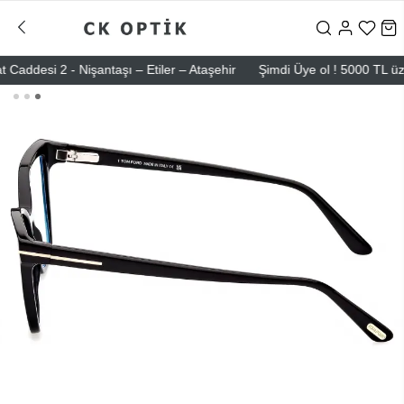
esi 2 - Nişantaşı – Etiler – Ataşehir
Şimdi Üye ol ! 5000 TL üzeri il