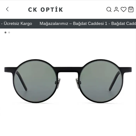
 Ücretsiz Kargo
Mağazalarımız – Bağdat Caddesi 1 - Bağdat Caddesi 2