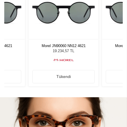
12 4621
Morel JN90060 NN12 4621
Morel 
L
19.234,57 TL
Tükendi