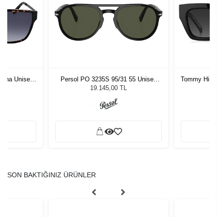
vana Unisex
Persol PO 3235S 95/31 55 Unisex
Tommy Hilfi
ğü
Güneş Gözlüğü
Kadı
L
19.145,00 TL
SON BAKTIĞINIZ ÜRÜNLER