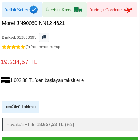
Yetkili Satıcı
Ücretsiz Kargo
Yurtdışı Gönderim
Morel JN90060 NN12 4621
Barkod
:
612833393
(0) Yorum
Yorum Yap
19.234,57 TL
1.602,88 TL 'den başlayan taksitlerle
Ölçü Tablosu
Havale/EFT ile
18.657,53 TL
(%3)