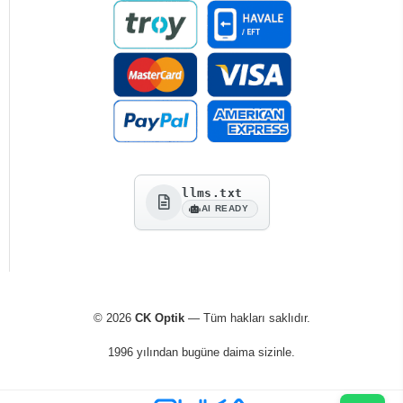
llms.txt
AI READY
© 2026
CK Optik
— Tüm hakları saklıdır.
1996 yılından bugüne daima sizinle.