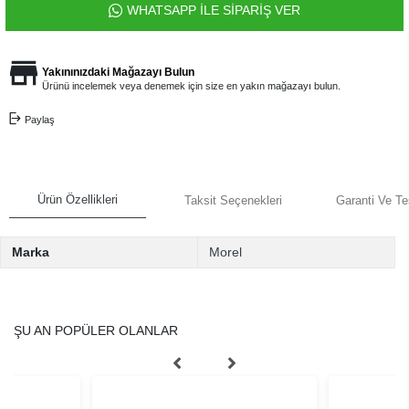
WHATSAPP İLE SİPARİŞ VER
Yakınınızdaki Mağazayı Bulun
Ürünü incelemek veya denemek için size en yakın mağazayı bulun.
Paylaş
Ürün Özellikleri
Taksit Seçenekleri
Garanti Ve Te
Marka
Morel
ŞU AN POPÜLER OLANLAR