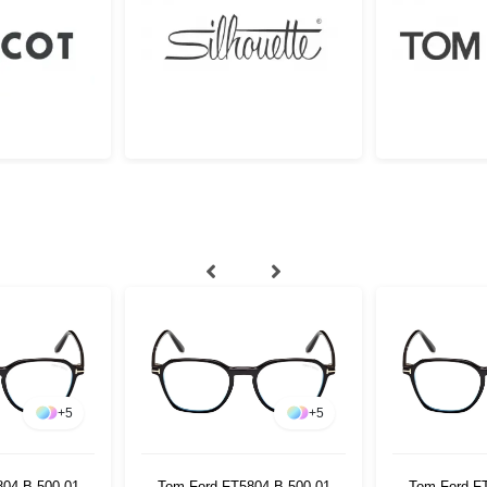
+
5
+
5
04-B 500 01
Tom Ford FT5804-B 500 01
Tom Ford F