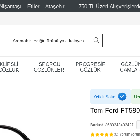
hir
750 TL Üzeri Alışverişlerde - Ücretsiz Kargo
M
KLİPSLİ
SPORCU
PROGRESİF
GÖZLÜ
GÖZLÜK
GÖZLÜKLERİ
GÖZLÜK
CAMLAR
Yetkili Satıcı
Ücr
Tom Ford FT580
Barkod
:
8680343403427
(0) Yorum
Yoru