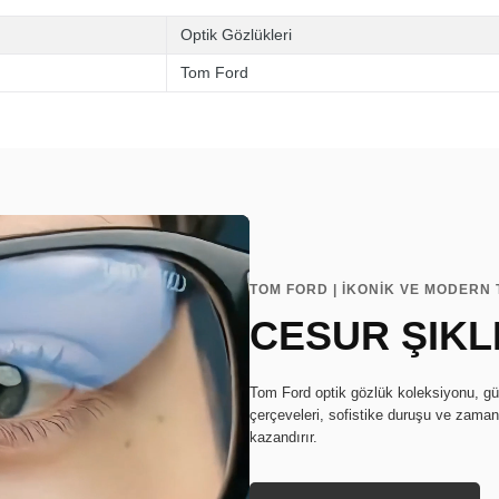
Optik Gözlükleri
Tom Ford
TOM FORD | İKONİK VE MODERN
CESUR ŞIKL
Tom Ford optik gözlük koleksiyonu, güçl
çerçeveleri, sofistike duruşu ve zamans
kazandırır.