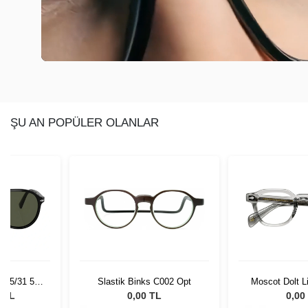
ŞU AN POPÜLER OLANLAR
 95/31 55
Slastik Binks C002 Opt
Moscot Dolt L
Gözlüğü
1202
0 TL
0,00 TL
0,00