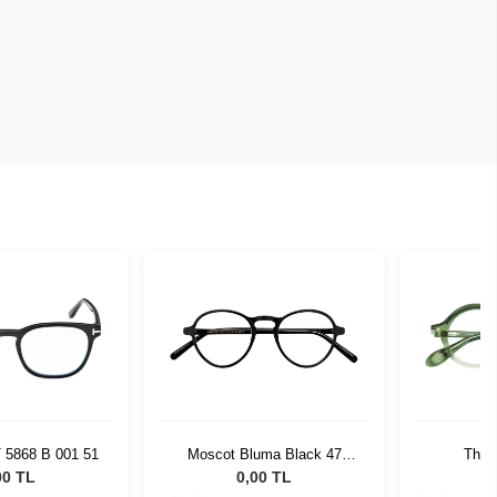
 5868 B 001 51
Moscot Bluma Black 47
Theo
0200-01 BLU20047AC01
00 TL
0,00 TL