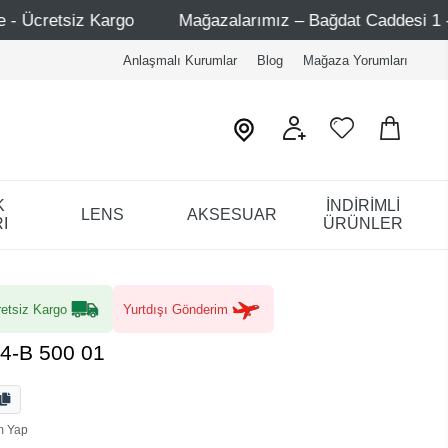
ağazalarımız – Bağdat Caddesi 1 - Bağdat Caddesi 2 - Nişan
Anlaşmalı Kurumlar
Blog
Mağaza Yorumları
K
İNDİRİMLİ
LENS
AKSESUAR
I
ÜRÜNLER
etsiz Kargo
Yurtdışı Gönderim
4-B 500 01
m Yap