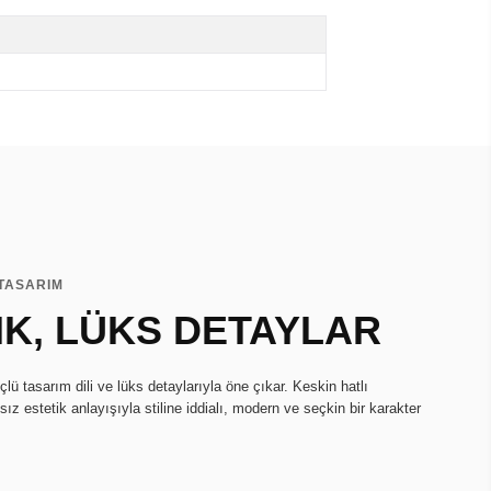
 TASARIM
IK, LÜKS DETAYLAR
ü tasarım dili ve lüks detaylarıyla öne çıkar. Keskin hatlı
ız estetik anlayışıyla stiline iddialı, modern ve seçkin bir karakter