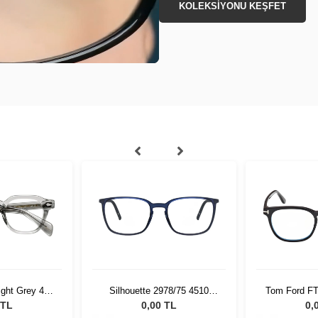
KOLEKSİYONU KEŞFET
ight Grey 49
Silhouette 2978/75 4510
Tom Ford FT
-01
54/18
 TL
0,00 TL
0,