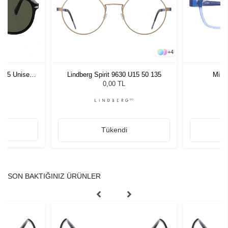
+
4
1 55 Unisex
Lindberg Spirit 9630 U15 50 135
Mira
ğü
L
0,00 TL
Tükendi
SON BAKTIĞINIZ ÜRÜNLER