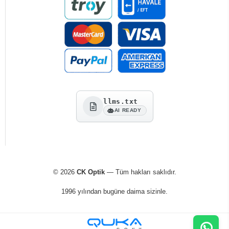
llms.txt
AI READY
© 2026
CK Optik
— Tüm hakları saklıdır.
1996 yılından bugüne daima sizinle.