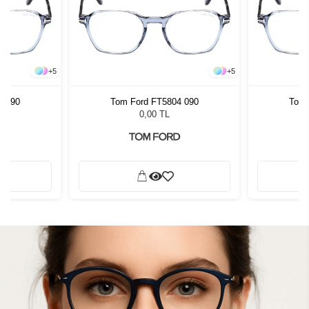
+
5
+
5
4 090
Tom Ford FT5804 090
Tom 
0,00 TL