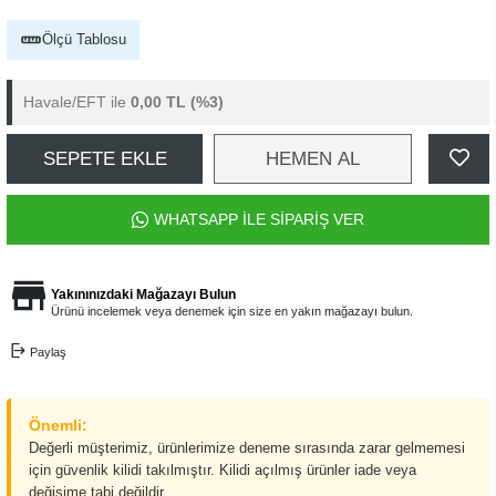
Ölçü Tablosu
Havale/EFT ile
0,00 TL
(%3)
SEPETE EKLE
HEMEN AL
WHATSAPP İLE SİPARİŞ VER
Yakınınızdaki Mağazayı Bulun
Ürünü incelemek veya denemek için size en yakın mağazayı bulun.
Paylaş
Önemli:
Değerli müşterimiz, ürünlerimize deneme sırasında zarar gelmemesi
için güvenlik kilidi takılmıştır. Kilidi açılmış ürünler iade veya
değişime tabi değildir.