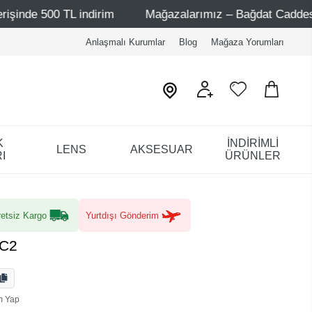
L indirim
Mağazalarımız – Bağdat Caddesi 1 - Bağdat Ca
Anlaşmalı Kurumlar
Blog
Mağaza Yorumları
K
İNDİRİMLİ
LENS
AKSESUAR
I
ÜRÜNLER
etsiz Kargo
Yurtdışı Gönderim
 C2
m Yap