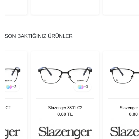
SON BAKTIĞINIZ ÜRÜNLER
+
3
+
3
801 C2
Slazenger 8801 C2
Slazenger
L
0,00 TL
0,00