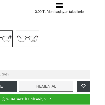
0,00 TL 'den başlayan taksitlerle
L
(%3)
LE
HEMEN AL
WHATSAPP İLE SİPARİŞ VER