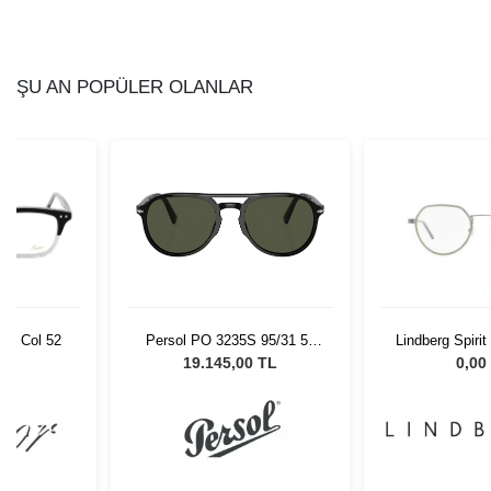
ŞU AN POPÜLER OLANLAR
Persol PO 3235S 95/31 55
50 Col 52
Lindberg Spiri
Unisex Güneş Gözlüğü
13
19.145,00 TL
L
0,00