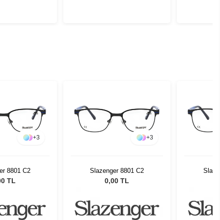
+
3
+
3
er 8801 C2
Slazenger 8801 C2
Slaze
00 TL
0,00 TL