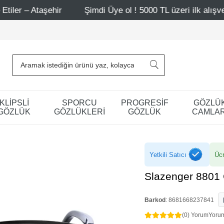
hir
Şimdi Üye ol ! 5000 TL üzeri ilk alışverişinde 500 T
KLİPSLİ
SPORCU
PROGRESİF
GÖZLÜ
GÖZLÜK
GÖZLÜKLERİ
GÖZLÜK
CAMLAR
Yetkili Satıcı
Ücr
Slazenger 8801
Barkod
:
8681668237841
(0) Yorum
Yoru