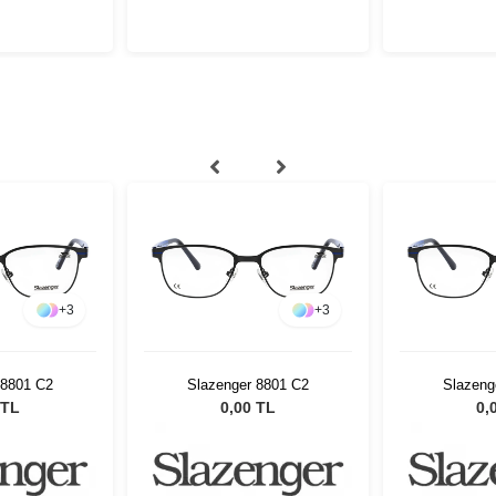
+
3
+
3
 8801 C2
Slazenger 8801 C2
Slazeng
 TL
0,00 TL
0,