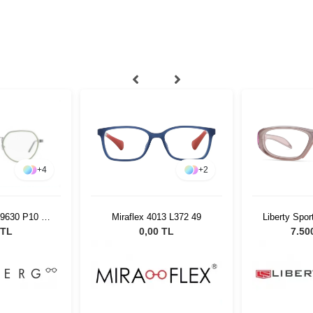
+
2
+
4
Miraflex 4013 L372 49
Liberty Spo
t 9630 P10 50
5
5
0,00 TL
7.50
 TL