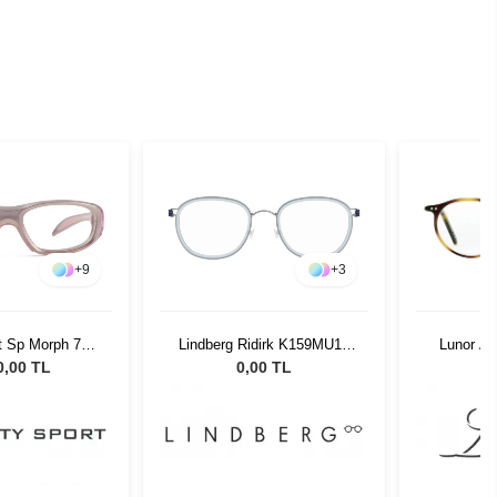
+
9
+
3
rt Sp Morph 771
Lindberg Ridirk K159MU13
Lunor A5
1 O
48
0,00 TL
0,00 TL