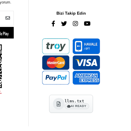
iyorum.
Bizi Takip Edin
llms.txt
AI READY