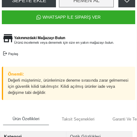
SEPETE EKLE
HEMEN AL
WHATSAPP İLE SİPARİŞ VER
Yakınınızdaki Mağazayı Bulun
Ürünü incelemek veya denemek için size en yakın mağazayı bulun.
Paylaş
Önemli:
Değerli müşterimiz, ürünlerimize deneme sırasında zarar gelmemesi
için güvenlik kilidi takılmıştır. Kilidi açılmış ürünler iade veya
değişime tabi değildir.
Ürün Özellikleri
Taksit Seçenekleri
Garanti Ve Te
Kategori
Optik Gözlükleri