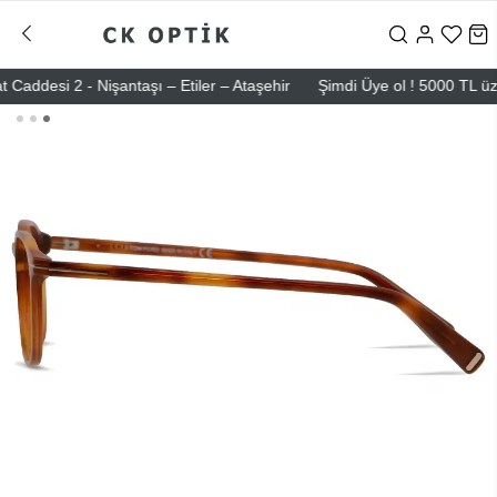
esi 2 - Nişantaşı – Etiler – Ataşehir
Şimdi Üye ol ! 5000 TL üzeri i