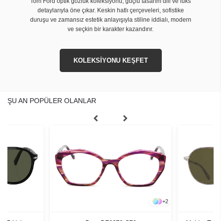
Tom Ford optik gözlük koleksiyonu, güçlü tasarım dili ve lüks
detaylarıyla öne çıkar. Keskin hatlı çerçeveleri, sofistike
duruşu ve zamansız estetik anlayışıyla stiline iddialı, modern
ve seçkin bir karakter kazandırır.
KOLEKSİYONU KEŞFET
ŞU AN POPÜLER OLANLAR
+
2