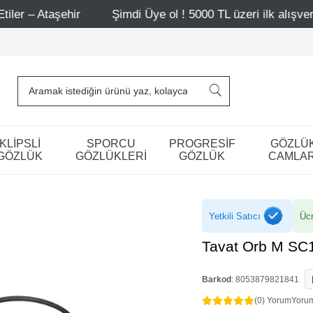
hir
Şimdi Üye ol ! 5000 TL üzeri ilk alışverişinde 500 T
KLİPSLİ
SPORCU
PROGRESİF
GÖZLÜ
GÖZLÜK
GÖZLÜKLERİ
GÖZLÜK
CAMLAR
Yetkili Satıcı
Ücr
Tavat Orb M SC
Barkod
:
8053879821841
(0) Yorum
Yoru