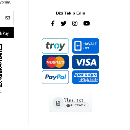
iyorum.
Bizi Takip Edin
llms.txt
AI READY