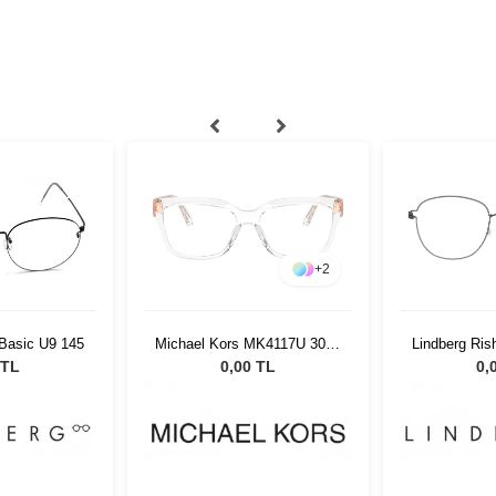
+
2
 Basic U9 145
Michael Kors MK4117U 3015
Lindberg Ris
54
 TL
0,00 TL
0,