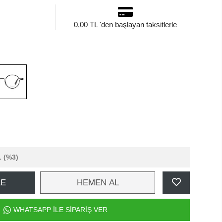
0,00 TL 'den başlayan taksitlerle
L
(%3)
LE
HEMEN AL
WHATSAPP İLE SİPARİŞ VER