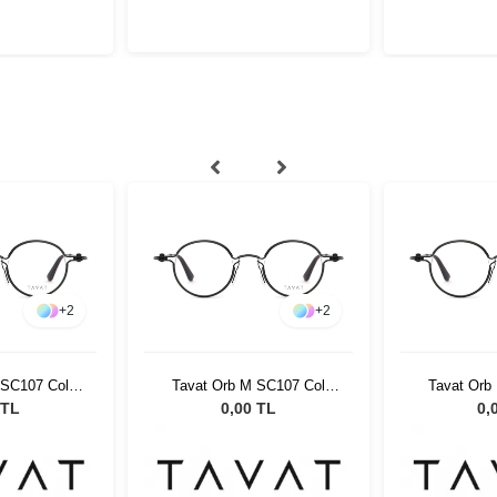
+
2
+
2
 SC107 Col
Tavat Orb M SC107 Col
Tavat Orb
H
BCH
 TL
0,00 TL
0,