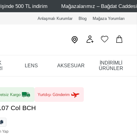
L indirim
Mağazalarımız – Bağdat Caddesi 1 - Bağdat Cad
Anlaşmalı Kurumlar
Blog
Mağaza Yorumları
K
İNDİRİMLİ
LENS
AKSESUAR
I
ÜRÜNLER
etsiz Kargo
Yurtdışı Gönderim
107 Col BCH
m Yap