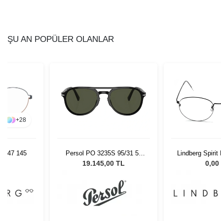
ŞU AN POPÜLER OLANLAR
+
28
16 47 145
Persol PO 3235S 95/31 55
Lindberg Spirit
Unisex Güneş Gözlüğü
L
19.145,00 TL
0,00