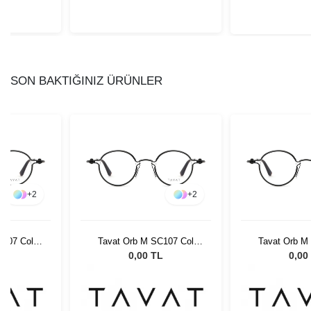
SON BAKTIĞINIZ ÜRÜNLER
+
2
+
2
C107 Col
Tavat Orb M SC107 Col
Tavat Orb M
BCH
BC
L
0,00 TL
0,00