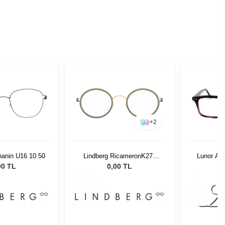
+
2
hanin U16 10 50
Lindberg RicameronK277
Lunor A1
P30 46
00 TL
0,00 TL