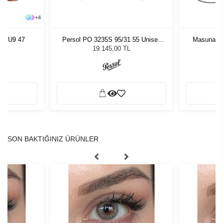
+
4
199 U9 47
Persol PO 3235S 95/31 55 Unisex
Masunaga 
Güneş Gözlüğü
19.145,00 TL
SON BAKTIĞINIZ ÜRÜNLER