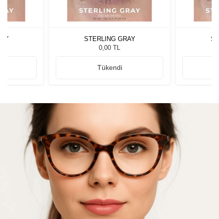
RAY
STERLING GRAY
ST
0,00 TL
Tükendi