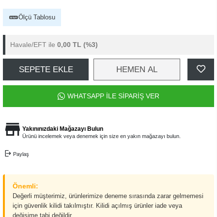
Ölçü Tablosu
Havale/EFT ile
0,00 TL
(%3)
SEPETE EKLE
HEMEN AL
WHATSAPP İLE SİPARİŞ VER
Yakınınızdaki Mağazayı Bulun
Ürünü incelemek veya denemek için size en yakın mağazayı bulun.
Paylaş
Önemli:
Değerli müşterimiz, ürünlerimize deneme sırasında zarar gelmemesi
için güvenlik kilidi takılmıştır. Kilidi açılmış ürünler iade veya
değişime tabi değildir.