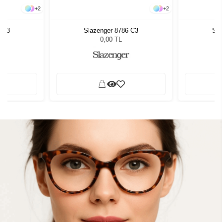
+
2
+
2
6 C3
Slazenger 8786 C3
Sla
0,00 TL