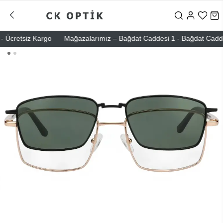
Ücretsiz Kargo
Mağazalarımız – Bağdat Caddesi 1 - Bağdat Caddesi 2 