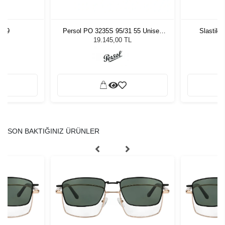
009
Persol PO 3235S 95/31 55 Unisex
Slastik 
Güneş Gözlüğü
19.145,00 TL
SON BAKTIĞINIZ ÜRÜNLER