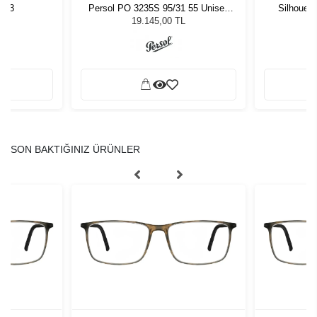
9 C3
Persol PO 3235S 95/31 55 Unisex
Silhouet
Güneş Gözlüğü
19.145,00 TL
SON BAKTIĞINIZ ÜRÜNLER