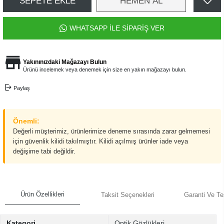
SEPETE EKLE
HEMEN AL
WHATSAPP İLE SİPARİŞ VER
Yakınınızdaki Mağazayı Bulun
Ürünü incelemek veya denemek için size en yakın mağazayı bulun.
Paylaş
Önemli:
Değerli müşterimiz, ürünlerimize deneme sırasında zarar gelmemesi
için güvenlik kilidi takılmıştır. Kilidi açılmış ürünler iade veya
değişime tabi değildir.
Ürün Özellikleri
Taksit Seçenekleri
Garanti Ve Te
Kategori
Optik Gözlükleri