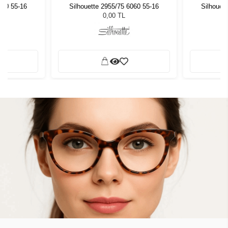
060 55-16
Silhouette 2955/75 6060 55-16
Silhouet
0,00 TL