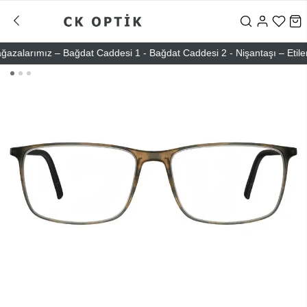
larımız – Bağdat Caddesi 1 - Bağdat Caddesi 2 - Nişantaşı – Etiler – 