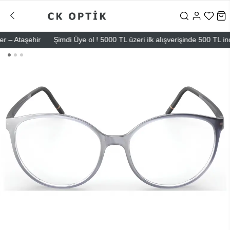
 Ataşehir
Şimdi Üye ol ! 5000 TL üzeri ilk alışverişinde 500 TL indiri