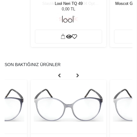
 C004 Opt
Lool Neri TQ 49
Moscot Gavo
0,00 TL
SON BAKTIĞINIZ ÜRÜNLER