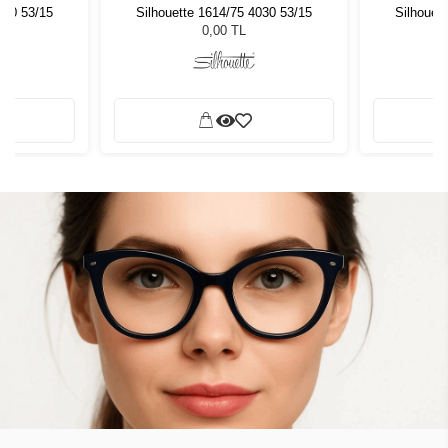
030 53/15
Silhouette 1614/75 4030 53/15
Silhouet
0,00 TL