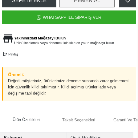
SEPETE EKLE
HEMEN AL
WHATSAPP İLE SİPARİŞ VER
Yakınınızdaki Mağazayı Bulun
Ürünü incelemek veya denemek için size en yakın mağazayı bulun.
Paylaş
Önemli:
Değerli müşterimiz, ürünlerimize deneme sırasında zarar gelmemesi
için güvenlik kilidi takılmıştır. Kilidi açılmış ürünler iade veya
değişime tabi değildir.
Ürün Özellikleri
Taksit Seçenekleri
Garanti Ve Te
Kategori
Optik Gözlükleri