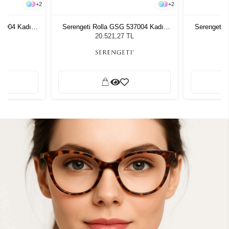
+
2
+
2
37004 Kadın
Serengeti Rolla GSG 537004 Kadın
Serengeti 
ğü
Güneş Gözlüğü
G
L
20.521,27 TL