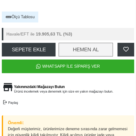
Ölçü Tablosu
Havale/EFT ile
19.905,63 TL
(%3)
SEPETE EKLE
HEMEN AL
WHATSAPP İLE SİPARİŞ VER
Yakınınızdaki Mağazayı Bulun
Ürünü incelemek veya denemek için size en yakın mağazayı bulun.
Paylaş
Önemli:
Değerli müşterimiz, ürünlerimize deneme sırasında zarar gelmemesi
için güvenlik kilidi takılmıştır. Kilidi açılmış ürünler iade veya