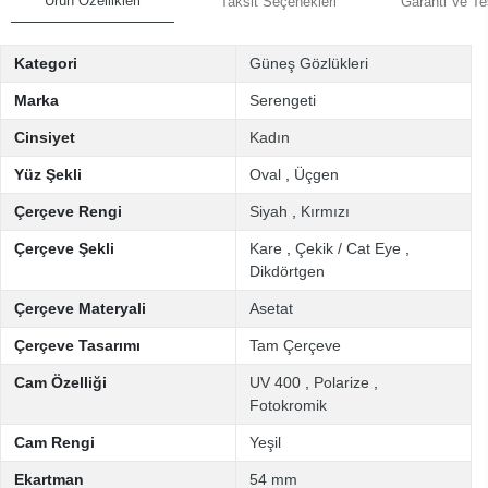
Ürün Özellikleri
Taksit Seçenekleri
Garanti Ve Te
Kategori
Güneş Gözlükleri
Marka
Serengeti
Cinsiyet
Kadın
Yüz Şekli
Oval
,
Üçgen
Çerçeve Rengi
Siyah
,
Kırmızı
Çerçeve Şekli
Kare
,
Çekik / Cat Eye
,
Dikdörtgen
Çerçeve Materyali
Asetat
Çerçeve Tasarımı
Tam Çerçeve
Cam Özelliği
UV 400
,
Polarize
,
Fotokromik
Cam Rengi
Yeşil
Ekartman
54 mm