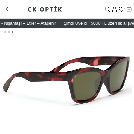
ntaşı – Etiler – Ataşehir
Şimdi Üye ol ! 5000 TL üzeri ilk alışverişi