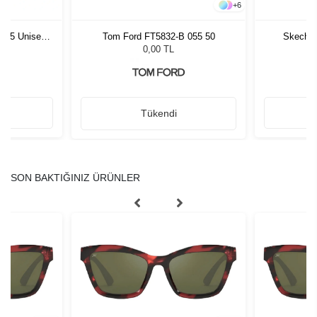
+
6
1 55 Unisex
Tom Ford FT5832-B 055 50
Skecher
ğü
L
0,00 TL
Tükendi
SON BAKTIĞINIZ ÜRÜNLER