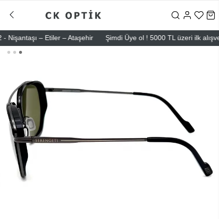
antaşı – Etiler – Ataşehir
Şimdi Üye ol ! 5000 TL üzeri ilk alışveriş