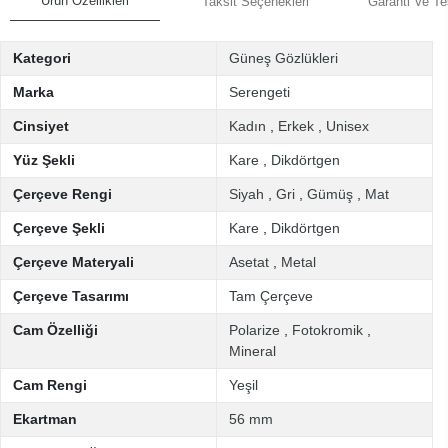
Ürün Özellikleri
Taksit Seçenekleri
Garanti Ve Te
Kategori
Güneş Gözlükleri
Marka
Serengeti
Cinsiyet
Kadın
,
Erkek
,
Unisex
Yüz Şekli
Kare
,
Dikdörtgen
Çerçeve Rengi
Siyah
,
Gri
,
Gümüş
,
Mat
Çerçeve Şekli
Kare
,
Dikdörtgen
Çerçeve Materyali
Asetat
,
Metal
Çerçeve Tasarımı
Tam Çerçeve
Cam Özelliği
Polarize
,
Fotokromik
,
Mineral
Cam Rengi
Yeşil
Ekartman
56 mm