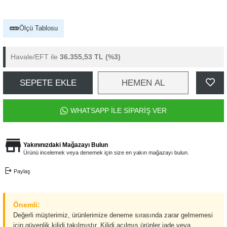
Ölçü Tablosu
Havale/EFT ile
36.355,53 TL
(%3)
SEPETE EKLE
HEMEN AL
WHATSAPP İLE SİPARİŞ VER
Yakınınızdaki Mağazayı Bulun
Ürünü incelemek veya denemek için size en yakın mağazayı bulun.
Paylaş
Önemli:
Değerli müşterimiz, ürünlerimize deneme sırasında zarar gelmemesi
için güvenlik kilidi takılmıştır. Kilidi açılmış ürünler iade veya