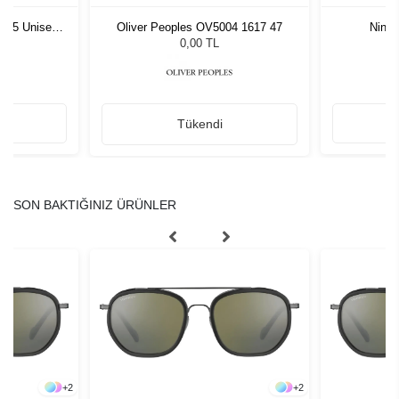
1 55 Unisex
Oliver Peoples OV5004 1617 47
Ninja
ğü
L
0,00 TL
Tükendi
SON BAKTIĞINIZ ÜRÜNLER
+
2
+
2