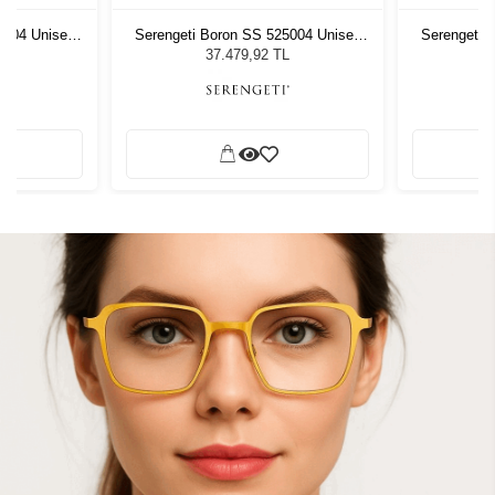
5004 Unisex
Serengeti Boron SS 525004 Unisex
Serengeti 
ğü
Güneş Gözlüğü
G
L
37.479,92 TL