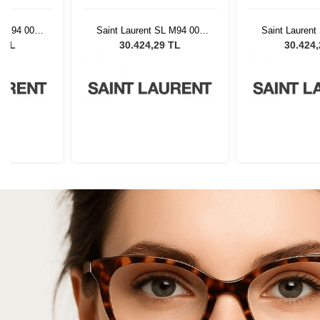
L M94 001
Saint Laurent SL M94 001
Saint Laurent
Gözlüğü
Kadın Güneş Gözlüğü
Kadın Güne
9 TL
30.424,29 TL
30.424