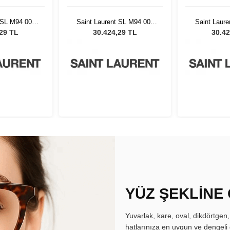
 SL M94 001
Saint Laurent SL M94 001
Saint Laur
ş Gözlüğü
Kadın Güneş Gözlüğü
Kadın Gü
,29 TL
30.424,29 TL
30.42
YÜZ ŞEKLİNE
Yuvarlak, kare, oval, dikdörtgen
hatlarınıza en uygun ve dengeli 