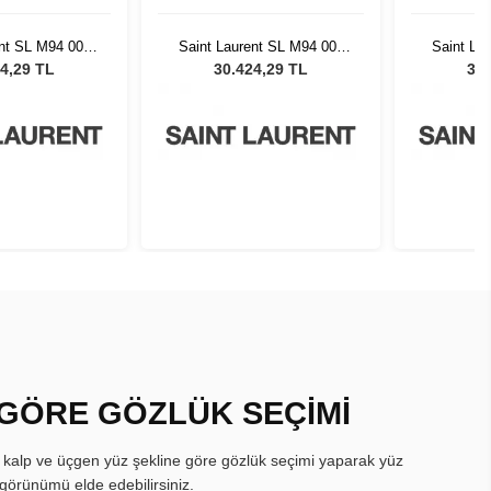
ent SL M94 001
Saint Laurent SL M94 001
Saint La
neş Gözlüğü
Kadın Güneş Gözlüğü
Kadın 
4,29 TL
30.424,29 TL
30.
 GÖRE GÖZLÜK SEÇİMİ
, kalp ve üçgen yüz şekline göre gözlük seçimi yaparak yüz
görünümü elde edebilirsiniz.