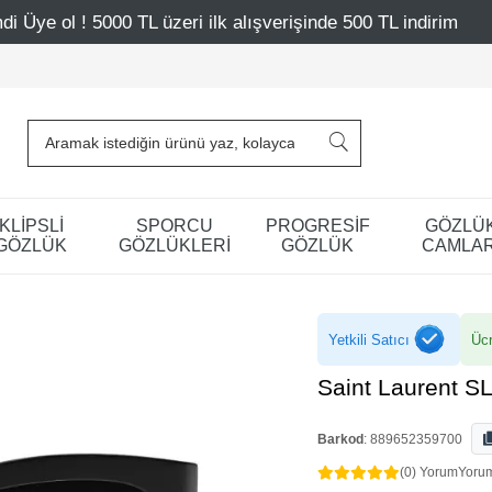
üzeri ilk alışverişinde 500 TL indirim
Mağazalarımız – 
KLİPSLİ
SPORCU
PROGRESİF
GÖZLÜ
GÖZLÜK
GÖZLÜKLERİ
GÖZLÜK
CAMLAR
Yetkili Satıcı
Ücr
Saint Laurent S
Barkod
:
889652359700
(0) Yorum
Yoru