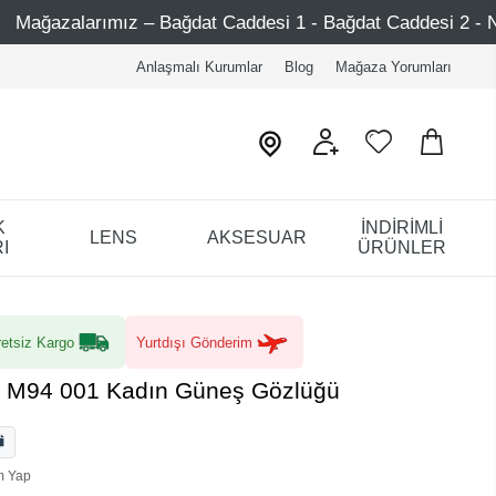
Bağdat Caddesi 1 - Bağdat Caddesi 2 - Nişantaşı – Etiler – 
Anlaşmalı Kurumlar
Blog
Mağaza Yorumları
K
İNDİRİMLİ
LENS
AKSESUAR
I
ÜRÜNLER
etsiz Kargo
Yurtdışı Gönderim
L M94 001 Kadın Güneş Gözlüğü
m Yap