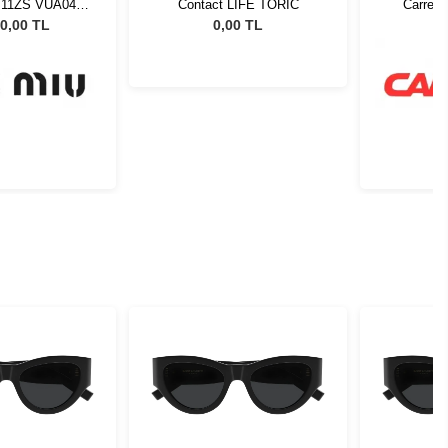
 11ZS VUA04M
Contact LIFE TORIC
Carrera
Güneş Gözlüğü
0,00 TL
0,00 TL