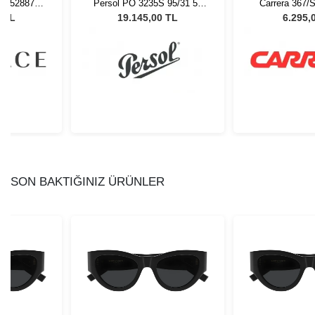
 552887 -
Persol PO 3235S 95/31 55
Carrera 367/
 Gözlüğü
Unisex Güneş Gözlüğü
Güneş G
0 TL
19.145,00 TL
6.295,
SON BAKTIĞINIZ ÜRÜNLER