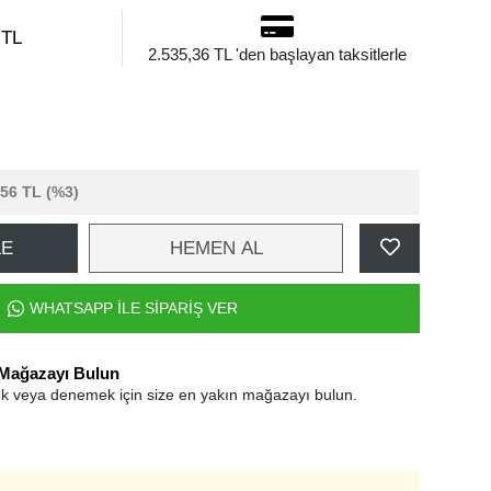
 TL
2.535,36 TL 'den başlayan taksitlerle
,56 TL
(%3)
LE
HEMEN AL
WHATSAPP İLE SİPARİŞ VER
 Mağazayı Bulun
k veya denemek için size en yakın mağazayı bulun.