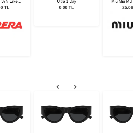
S 37N Erkek
Ultra 1 Day
Miu Miu MU
özlüğü
51 Kadın 
00 TL
0,00 TL
25.06