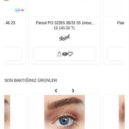
+
4
C4 46 23
Persol PO 3235S 95/31 55 Unisex
Flair M
Güneş Gözlüğü
19.145,00 TL
SON BAKTIĞINIZ ÜRÜNLER