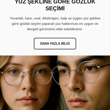
YÜZ ŞEKLİNE GÖRE GÖZLÜK
SEÇİMİ
Yuvarlak, kare, oval, dikdörtgen, kalp ve üçgen yüz şekline
göre gözlük seçimi yaparak yüz hatlarınıza en uygun ve
dengeli görünümü elde edebilirsiniz.
DAHA FAZLA BILGI