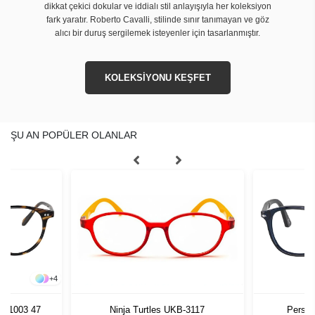
dikkat çekici dokular ve iddialı stil anlayışıyla her koleksiyon
fark yaratır. Roberto Cavalli, stilinde sınır tanımayan ve göz
alıcı bir duruş sergilemek isteyenler için tasarlanmıştır.
KOLEKSİYONU KEŞFET
ŞU AN POPÜLER OLANLAR
+
4
04 1003 47
Persol
Ninja Turtles UKB-3117