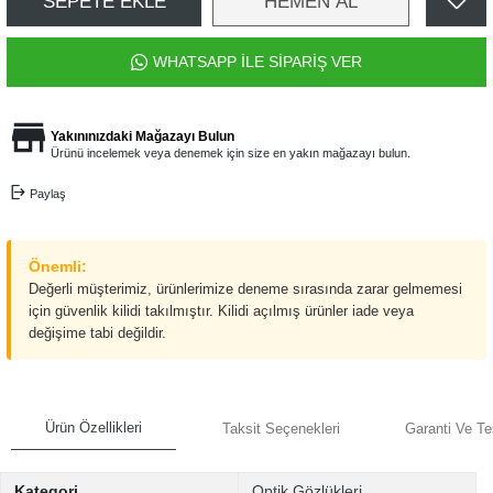
SEPETE EKLE
HEMEN AL
WHATSAPP İLE SİPARİŞ VER
Yakınınızdaki Mağazayı Bulun
Ürünü incelemek veya denemek için size en yakın mağazayı bulun.
Paylaş
Önemli:
Değerli müşterimiz, ürünlerimize deneme sırasında zarar gelmemesi
için güvenlik kilidi takılmıştır. Kilidi açılmış ürünler iade veya
değişime tabi değildir.
Ürün Özellikleri
Taksit Seçenekleri
Garanti Ve Te
Kategori
Optik Gözlükleri