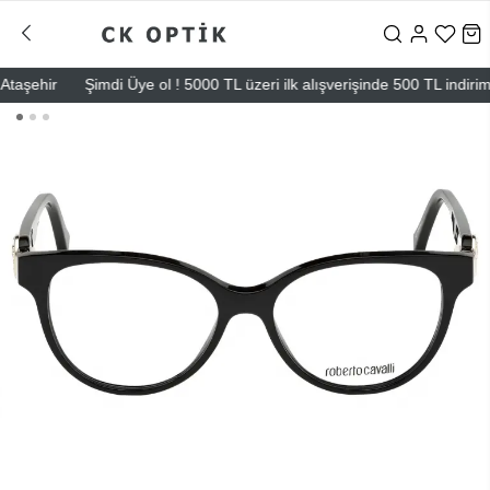
şehir
Şimdi Üye ol ! 5000 TL üzeri ilk alışverişinde 500 TL indirim