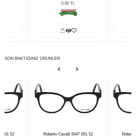
0,00 TL
SON BAKTIĞINIZ ÜRÜNLER
7 001 52
Roberto Cavalli 5047 001 52
Roberto