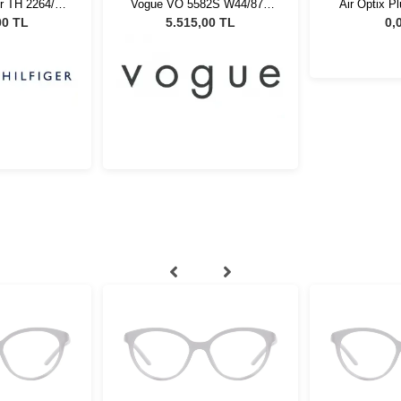
r TH 2264/S
Vogue VO 5582S W44/87 -
Air Optix P
adın Güneş
53 Kadın Güneş Gözlüğü
Kombi 
00 TL
5.515,00 TL
0,
üğü