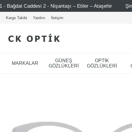
antaşı – Etiler – Ataşehir
Şimdi Üye ol ! 5000 TL üzeri
Kargo Takibi
Yardım
İletişim
GÜNEŞ
OPTİK
MARKALAR
GÖZLÜKLERİ
GÖZLÜKLERİ