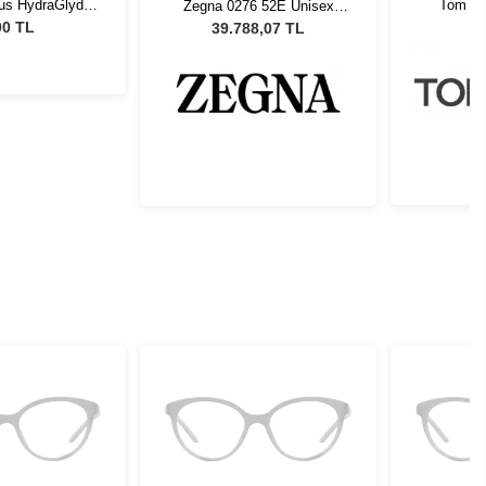
lus HydraGlyde
Tom F
Zegna 0276 52E Unisex
Set 2 Kutu
FT59
Güneş Gözlüğü
00 TL
39.788,07 TL