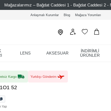
t Caddesi 1 - Bağdat Caddesi 2 - Nişantaşı – Etiler – Ataşe
Anlaşmalı Kurumlar
Blog
Mağaza Yorumları
K
İNDİRİMLİ
LENS
AKSESUAR
I
ÜRÜNLER
etsiz Kargo
Yurtdışı Gönderim
Z1O1 52
m Yap