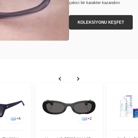
çekici bir karakter kazandırır.
KOLEKSİYONU KEŞFET
+
4
+
2