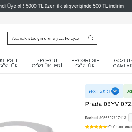
 ilk alışverişinde 500 TL indirim
Mağazalarımız – Bağda
KLİPSLİ
SPORCU
PROGRESİF
GÖZLÜ
GÖZLÜK
GÖZLÜKLERİ
GÖZLÜK
CAMLAR
Yetkili Satıcı
Ücr
Prada 08YV 07
Barkod
:
8056597617413
(0) Yorum
Yoru