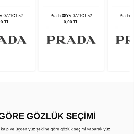
YV 07Z1O1 52
Prada 08YV 07Z1O1 52
Prada 
00 TL
0,00 TL
 GÖRE GÖZLÜK SEÇİMİ
, kalp ve üçgen yüz şekline göre gözlük seçimi yaparak yüz