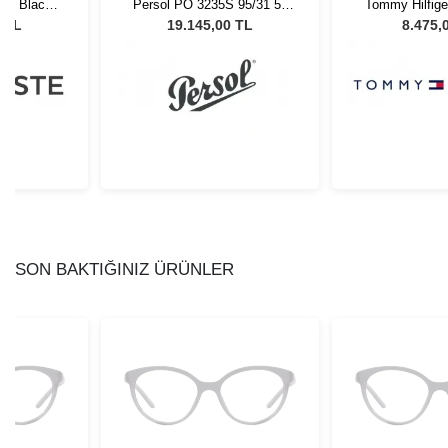
01- Black
Persol PO 3235S 95/31 55
Tommy Hilfige
Gözlüğü
Unisex Güneş Gözlüğü
PJPGB - 51 K
7 TL
19.145,00 TL
8.475,
Gözl
SON BAKTIĞINIZ ÜRÜNLER