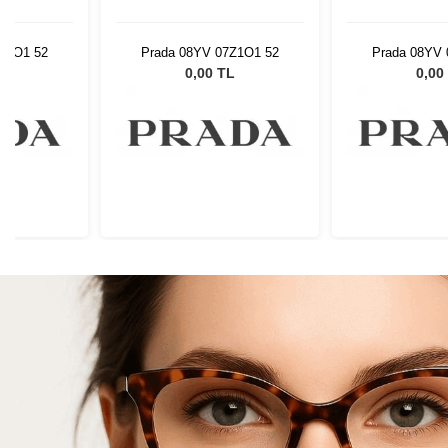
Z1O1 52
Prada 08YV 07Z1O1 52
Prada 08YV 
L
0,00 TL
0,00