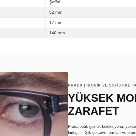
Şeffaf
52 mm
17 mm
140 mm
PRADA | İKONİK VE SOFİSTİKE 
YÜKSEK MO
ZARAFET
Prada optik gözlük koleksiyonu, yükse
birleştirir. Şık çerçeve formları ve pr