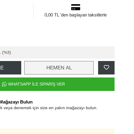
0,00 TL 'den başlayan taksitlerle
L
(%3)
LE
HEMEN AL
WHATSAPP İLE SİPARİŞ VER
 Mağazayı Bulun
k veya denemek için size en yakın mağazayı bulun.