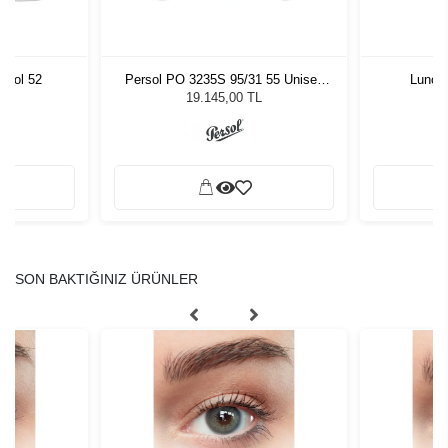
Persol PO 3235S 95/31 55 Unisex
Lunor
 Col 52
Güneş Gözlüğü
19.145,00 TL
SON BAKTIĞINIZ ÜRÜNLER