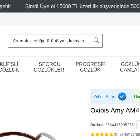
imdi Üye ol ! 5000 TL üzeri ilk alışverişinde 500 TL indirim
KLİPSLİ
SPORCU
PROGRESİF
GÖZLÜ
GÖZLÜK
GÖZLÜKLERİ
GÖZLÜK
CAMLAR
Yetkili Satıcı
Ücr
Oxibis Amy AM4
Barkod
:
3664416295275
(0) Yorum
Yoru