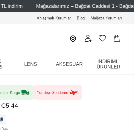
Mağazalarımız – Bağdat Caddesi 1 - Bağdat Caddesi 2 - N
Anlaşmalı Kurumlar
Blog
Mağaza Yorumları
K
İNDİRİMLİ
LENS
AKSESUAR
I
ÜRÜNLER
etsiz Kargo
Yurtdışı Gönderim
 C5 44
m Yap