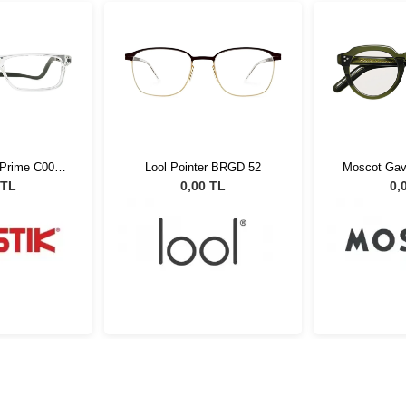
 Prime C006
Lool Pointer BRGD 52
Moscot Gav
t
45 
 TL
0,00 TL
0,