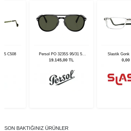
485 C508
Persol PO 3235S 95/31 55
Slastik Gonk
Unisex Güneş Gözlüğü
Op
L
19.145,00 TL
0,00
SON BAKTIĞINIZ ÜRÜNLER