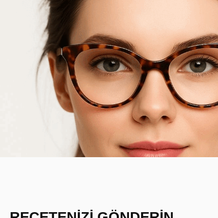
REÇETENİZİ GÖNDERİN