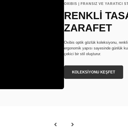
OXIBIS | FRANSIZ VE YARATICI S
RENKLİ TAS
ZARAFET
Oxibis optik gözlük koleksiyonu, renkli
ergonomik yapısı sayesinde günlük kul
çekici bir stil oluşturur.
KOLEKSİYONU KEŞFET