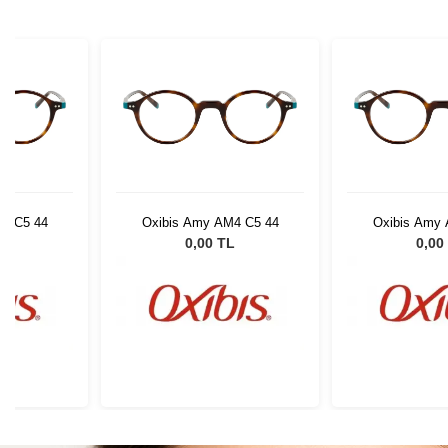
4 C5 44
Oxibis Amy AM4 C5 44
Oxibis Amy 
L
0,00 TL
0,00