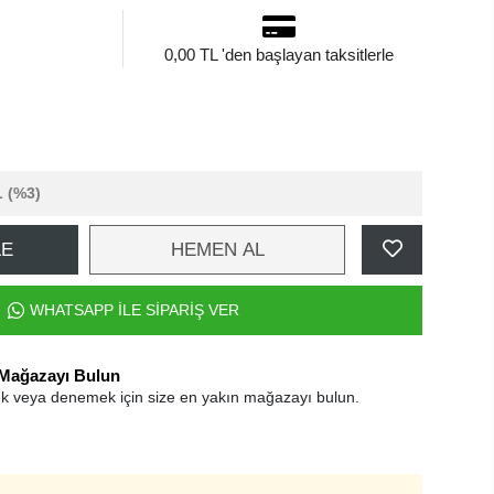
0,00 TL 'den başlayan taksitlerle
L
(%3)
LE
HEMEN AL
WHATSAPP İLE SİPARİŞ VER
 Mağazayı Bulun
k veya denemek için size en yakın mağazayı bulun.