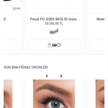
+
9
4 48
Persol PO 3235S 95/31 55 Unisex
Morel 
Güneş Gözlüğü
19.145,00 TL
SON BAKTIĞINIZ ÜRÜNLER