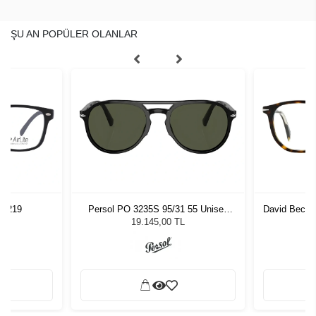
ŞU AN POPÜLER OLANLAR
1 5219
Persol PO 3235S 95/31 55 Unisex
David Beckh
Güneş Gözlüğü
19.145,00 TL