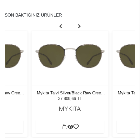
SON BAKTIĞINIZ ÜRÜNLER
ck Raw Green
Mykita Talvi Silver/Black Raw Green
Mykita Talv
ş Gözlüğü
SLD 052 Unisex Güneş Gözlüğü
SLD 052 
L
37.809,66 TL