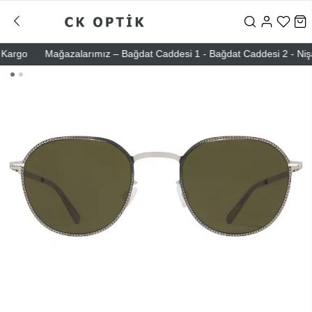
rgo
Mağazalarımız – Bağdat Caddesi 1 - Bağdat Caddesi 2 - Nişantaşı