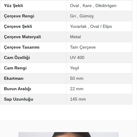
Yüz Şekli
Oval
,
Kare
,
Dikdörtgen
Çerçeve Rengi
Gri
,
Gümüş
Çerçeve Şekli
Yuvarlak
,
Oval / Elips
Çerçeve Materyali
Metal
Çerçeve Tasarımı
Tam Çerçeve
Cam Özelliği
UV 400
Cam Rengi
Yeşil
Ekartman
50 mm
Burun Aralığı
22 mm
Sap Uzunluğu
145 mm