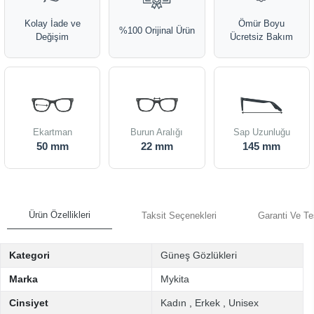
Kolay İade ve
Ömür Boyu
%100 Orijinal Ürün
Değişim
Ücretsiz Bakım
Ekartman
Burun Aralığı
Sap Uzunluğu
50 mm
22 mm
145 mm
Ürün Özellikleri
Taksit Seçenekleri
Garanti Ve Te
Kategori
Güneş Gözlükleri
Marka
Mykita
Cinsiyet
Kadın
,
Erkek
,
Unisex