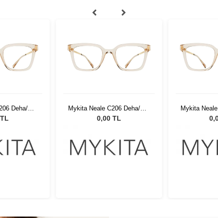
C206 Deha/GG
Mykita Neale C206 Deha/GG
Mykita Neal
6
266
 TL
0,00 TL
0,