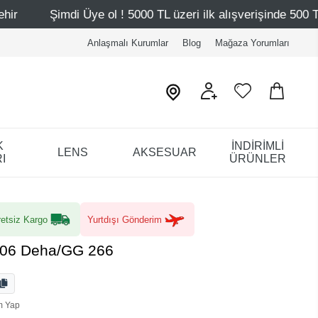
ye ol ! 5000 TL üzeri ilk alışverişinde 500 TL indirim
Ma
Anlaşmalı Kurumlar
Blog
Mağaza Yorumları
K
İNDİRİMLİ
LENS
AKSESUAR
I
ÜRÜNLER
etsiz Kargo
Yurtdışı Gönderim
206 Deha/GG 266
m Yap