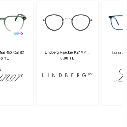
+
5
Lindberg Rijackie K24MP10
Mod 452 Col 82
Lunor A5
44
0,00 TL
00 TL