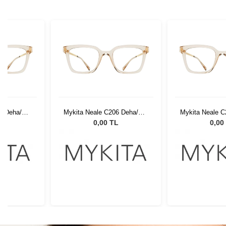
06 Deha/GG
Mykita Neale C206 Deha/GG
Mykita Neale 
266
26
L
0,00 TL
0,00