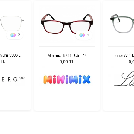
+
2
+
2
anium 5508 10
Lunor A11 
Minimix 1508 - C6 - 44
 140
 TL
0,
0,00 TL