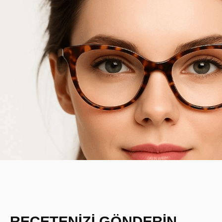
REÇETENİZİ GÖNDERİN