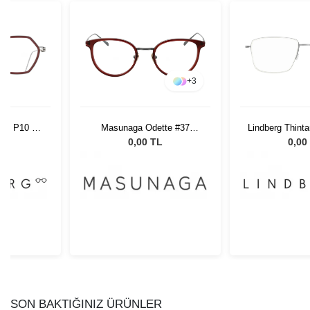
+
3
258 P10 45
Masunaga Odette #37
Lindberg Thint
Red/DGRY 50
U16 56
L
0,00 TL
0,00
SON BAKTIĞINIZ ÜRÜNLER