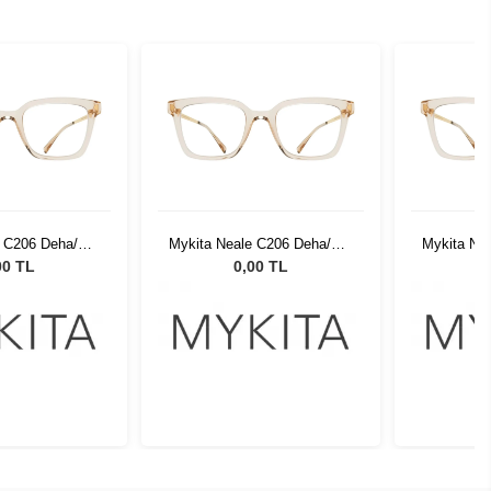
e C206 Deha/GG
Mykita Neale C206 Deha/GG
Mykita Ne
266
266
00 TL
0,00 TL