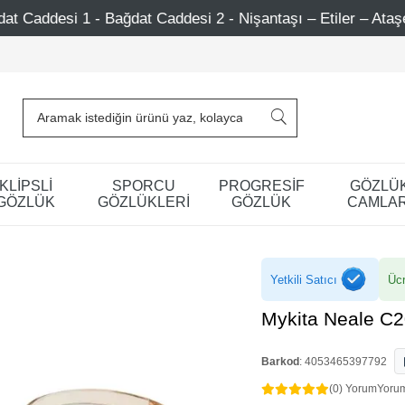
ğdat Caddesi 2 - Nişantaşı – Etiler – Ataşehir
Şimdi Ü
KLİPSLİ
SPORCU
PROGRESİF
GÖZLÜ
GÖZLÜK
GÖZLÜKLERİ
GÖZLÜK
CAMLAR
Yetkili Satıcı
Ücr
Mykita Neale C
Barkod
:
4053465397792
(0) Yorum
Yoru