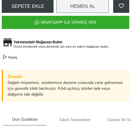
SEPETE EKLE
HEMEN AL
WHATSAPP İLE SİPARİŞ VER
Yakınınızdaki Mağazayı Bulun
Ürünü incelemek veya denemek için size en yakın mağazayı bulun.
Paylaş
Önemli:
Değerli müşterimiz, ürünlerimize deneme sırasında zarar gelmemesi
için güvenlik kilidi takılmıştır. Kilidi açılmış ürünler iade veya
değişime tabi değildir.
Ürün Özellikleri
Taksit Seçenekleri
Garanti Ve Te