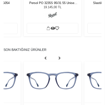
URG054
Persol PO 3235S 95/31 55 Unisex
Slastik 
Güneş Gözlüğü
19.145,00 TL
SON BAKTIĞINIZ ÜRÜNLER