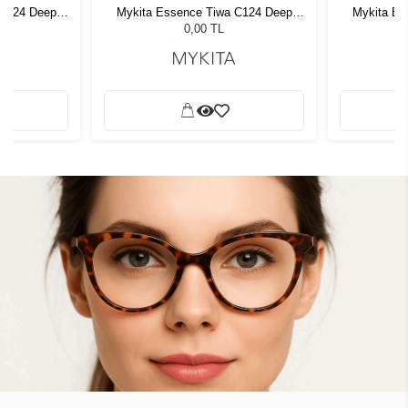
 C124 Deep
Mykita Essence Tiwa C124 Deep
Mykita Es
737
Ocean/Pearl 737
Oc
0,00 TL