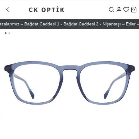
rımız – Bağdat Caddesi 1 - Bağdat Caddesi 2 - Nişantaşı – Etiler – At