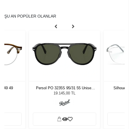
ŞU AN POPÜLER OLANLAR
5749 49
Persol PO 3235S 95/31 55 Unisex
Silhouet
Güneş Gözlüğü
19.145,00 TL