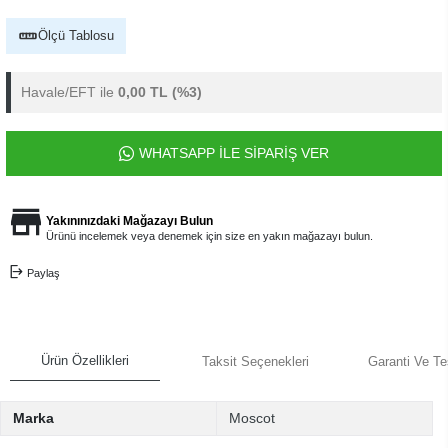
Ölçü Tablosu
Havale/EFT ile
0,00 TL
(%3)
WHATSAPP İLE SİPARİŞ VER
Yakınınızdaki Mağazayı Bulun
Ürünü incelemek veya denemek için size en yakın mağazayı bulun.
Paylaş
Ürün Özellikleri
Taksit Seçenekleri
Garanti Ve Te
Marka
Moscot