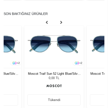
SON BAKTIĞINIZ ÜRÜNLER
+
2
+
2
t Blue/Silver
Moscot Traif Sun 52 Light Blue/Silver
Moscot Traif
Denim
0,00 TL
Tükendi