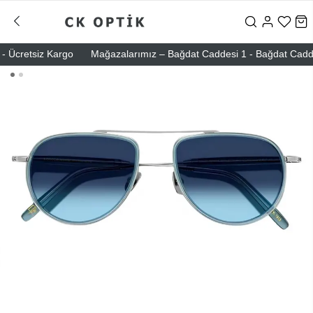
Ücretsiz Kargo
Mağazalarımız – Bağdat Caddesi 1 - Bağdat Caddesi 2 