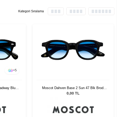
Kategori Sıralama
+
5
adway Blue
Moscot Dahven Base 2 Sun 47 Blk Brod.
Blue Fade
0,00 TL