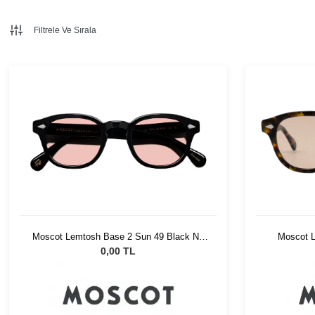
Filtrele Ve Sırala
Moscot Lemtosh Base 2 Sun 49 Black Ny
Moscot L
Rose
0,00 TL