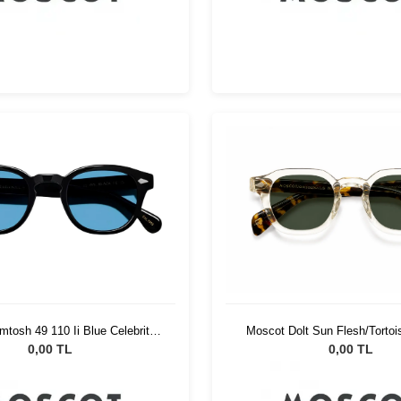
Moscot Dolt Sun Flesh/Tortoi
tosh 49 110 Ii Blue Celebrity
G15
Blue
0,00 TL
0,00 TL