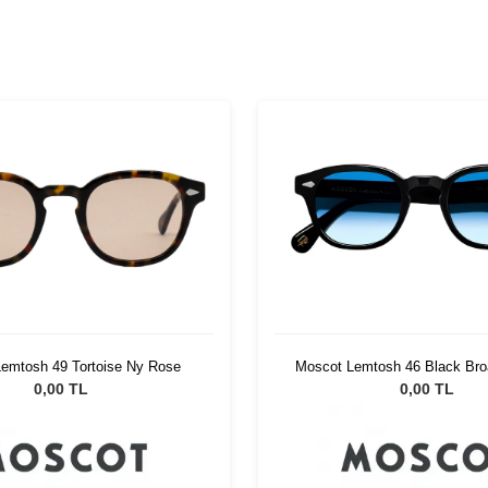
emtosh 49 Tortoise Ny Rose
Moscot Lemtosh 46 Black Bro
Fad
0,00 TL
0,00 TL