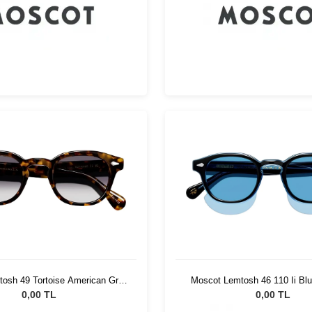
osh 49 Tortoise American Grey
Moscot Lemtosh 46 110 Ii Blu
Fade
Blue
0,00 TL
0,00 TL