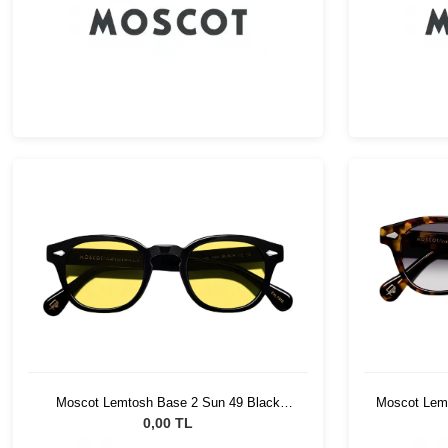
Moscot Lemtosh Base 2 Sun 49 Black
Moscot Lemt
Mellow Yellow
0,00 TL