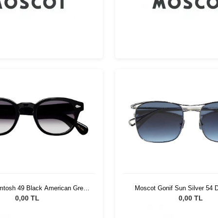
mtosh 49 Black American Grey
Moscot Gonif Sun Silver 54 
Fade
0,00 TL
0,00 TL