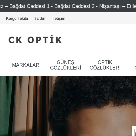
- Bağdat Caddesi 2 - Nişantaşı – Etiler – Ataşehir
Şim
Kargo Takibi
Yardım
İletişim
GÜNEŞ
OPTİK
MARKALAR
GÖZLÜKLERİ
GÖZLÜKLERİ