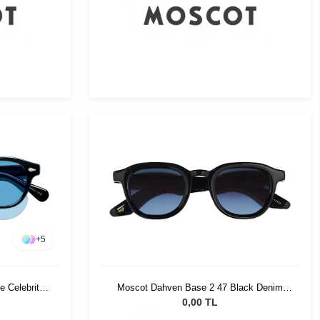
+
5
e Celebrity
Moscot Dahven Base 2 47 Black Denim
Blue
0,00 TL