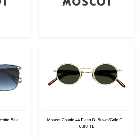
Denim Blue
Moscot Cosnic 44 Flesh-D. Brown/Gold G15
Pln
0,00 TL