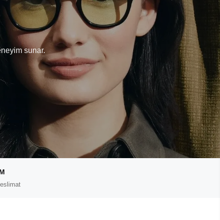
T
eneyim sunar.
IM
eslimat