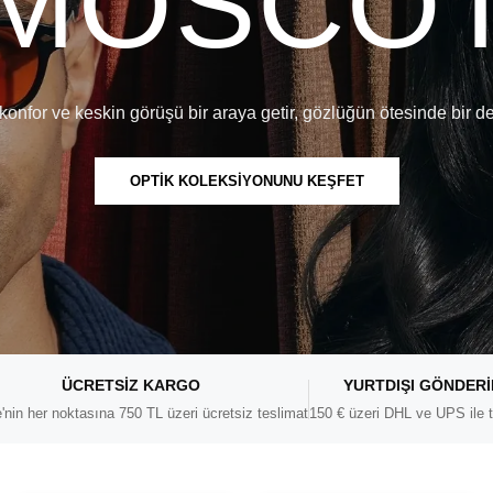
MOSCO
konfor ve keskin görüşü bir araya getir, gözlüğün ötesinde bir d
OPTİK KOLEKSİYONUNU KEŞFET
ÜCRETSIZ KARGO
YURTDIŞI GÖNDER
'nin her noktasına 750 TL üzeri ücretsiz teslimat
150 € üzeri DHL ve UPS ile t