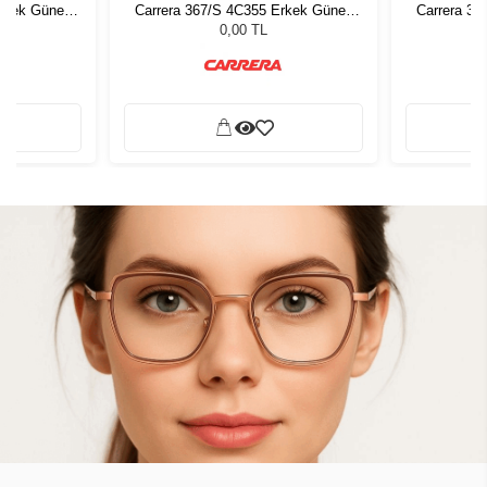
Erkek Güneş
Carrera 367/S 4C355 Erkek Güneş
Carrera 36
Gözlüğü
0,00 TL