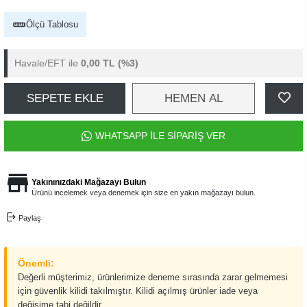
Ölçü Tablosu
Havale/EFT ile
0,00 TL
(%3)
SEPETE EKLE
HEMEN AL
WHATSAPP İLE SİPARİŞ VER
Yakınınızdaki Mağazayı Bulun
Ürünü incelemek veya denemek için size en yakın mağazayı bulun.
Paylaş
Önemli:
Değerli müşterimiz, ürünlerimize deneme sırasında zarar gelmemesi
için güvenlik kilidi takılmıştır. Kilidi açılmış ürünler iade veya
değişime tabi değildir.