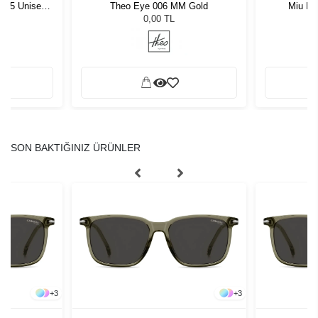
1 55 Unisex
Theo Eye 006 MM Gold
Miu Mi
ğü
L
0,00 TL
SON BAKTIĞINIZ ÜRÜNLER
+
3
+
3