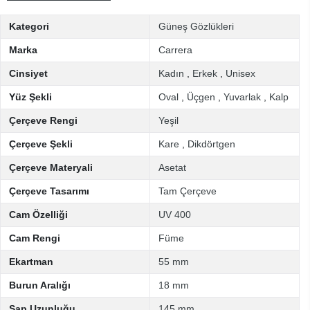
Kategori
Güneş Gözlükleri
Marka
Carrera
Cinsiyet
Kadın
,
Erkek
,
Unisex
Yüz Şekli
Oval
,
Üçgen
,
Yuvarlak
,
Kalp
Çerçeve Rengi
Yeşil
Çerçeve Şekli
Kare
,
Dikdörtgen
Çerçeve Materyali
Asetat
Çerçeve Tasarımı
Tam Çerçeve
Cam Özelliği
UV 400
Cam Rengi
Füme
Ekartman
55 mm
Burun Aralığı
18 mm
Sap Uzunluğu
145 mm