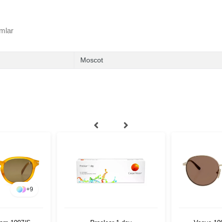
mlar
Moscot
+
9