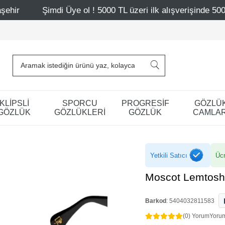
imdi Üye ol ! 5000 TL üzeri ilk alışverişinde 500 TL indirim
KLİPSLİ
SPORCU
PROGRESİF
GÖZLÜ
GÖZLÜK
GÖZLÜKLERİ
GÖZLÜK
CAMLAR
Yetkili Satıcı
Ücr
Moscot Lemtosh 
Barkod
:
5404032811583
(0) Yorum
Yoru