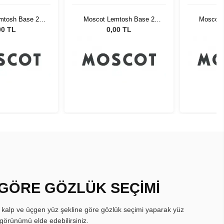
mtosh Base 2
Moscot Lemtosh Base 2
Moscot 
k Mellow Yellow
Sun 49 Black Mellow Yellow
Sun 49 Bl
00 TL
0,00 TL
 GÖRE GÖZLÜK SEÇİMİ
, kalp ve üçgen yüz şekline göre gözlük seçimi yaparak yüz
görünümü elde edebilirsiniz.