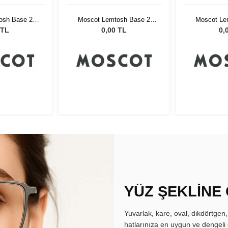
osh Base 2
Moscot Lemtosh Base 2
Moscot Le
ellow Yellow
Sun 49 Black Mellow Yellow
Sun 49 Blac
 TL
0,00 TL
0,
YÜZ ŞEKLİNE
Yuvarlak, kare, oval, dikdörtgen
hatlarınıza en uygun ve dengeli 