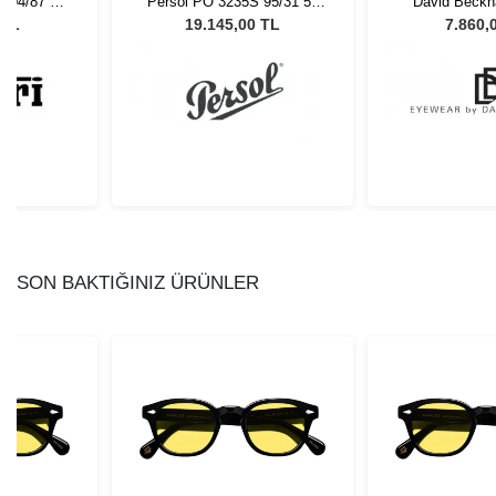
 504/87 59
Persol PO 3235S 95/31 55
David Beckh
Gözlüğü
Unisex Güneş Gözlüğü
B4L49 Unis
 TL
19.145,00 TL
7.860,
Gözl
SON BAKTIĞINIZ ÜRÜNLER