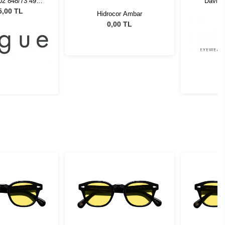
02 848/73 49
David
neş Gözlüğü
5,00 TL
Hidrocor Ambar
0,00 TL