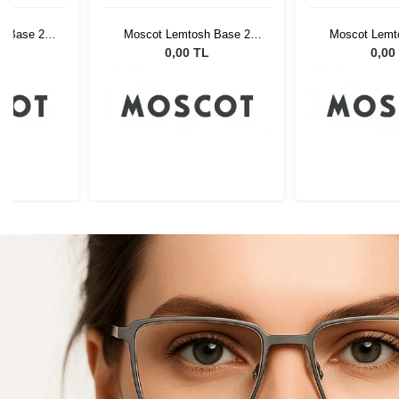
h Base 2
Moscot Lemtosh Base 2
Moscot Lemt
low Yellow
Sun 49 Black Mellow Yellow
Sun 49 Black M
L
0,00 TL
0,00