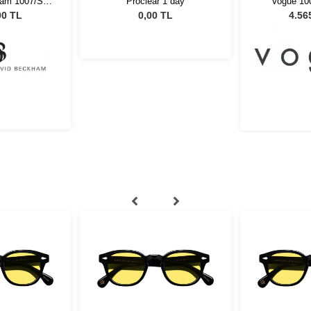
am 1007/S
Proclear 1 day
Vogue 10
ex Güneş
Çocuk Gü
00 TL
0,00 TL
4.56
üğü