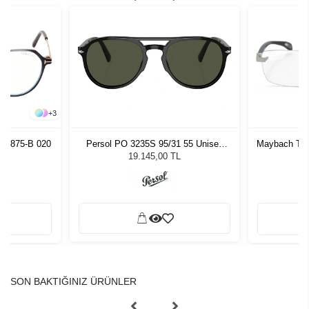
+
3
 5875-B 020
Persol PO 3235S 95/31 55 Unisex
Maybach The
Güneş Gözlüğü
19.145,00 TL
SON BAKTIĞINIZ ÜRÜNLER