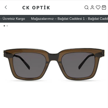
Ücretsiz Kargo
Mağazalarımız – Bağdat Caddesi 1 - Bağdat Caddesi 2 