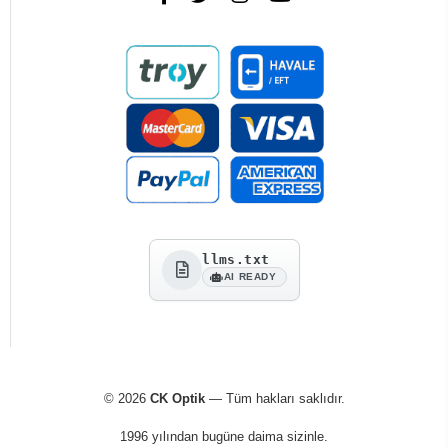
llms.txt
AI READY
© 2026
CK Optik
— Tüm hakları saklıdır.
1996 yılından bugüne daima sizinle.