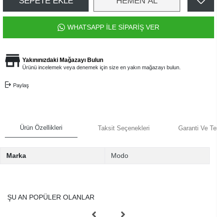
SEPETE EKLE
HEMEN AL
WHATSAPP İLE SİPARİŞ VER
Yakınınızdaki Mağazayı Bulun
Ürünü incelemek veya denemek için size en yakın mağazayı bulun.
Paylaş
Ürün Özellikleri
Taksit Seçenekleri
Garanti Ve Te
Marka
Modo
ŞU AN POPÜLER OLANLAR