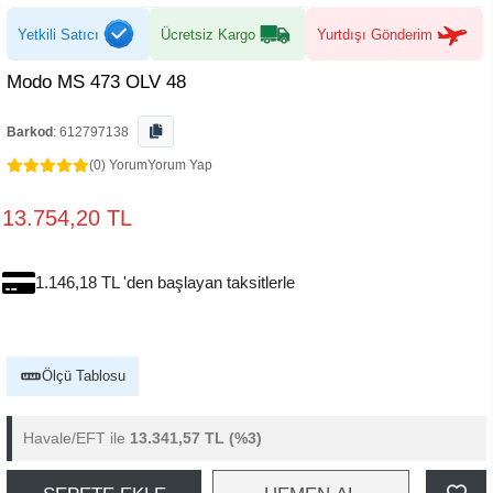
Yetkili Satıcı
Ücretsiz Kargo
Yurtdışı Gönderim
Modo MS 473 OLV 48
Barkod
:
612797138
(0) Yorum
Yorum Yap
13.754,20 TL
1.146,18 TL 'den başlayan taksitlerle
Ölçü Tablosu
Havale/EFT ile
13.341,57 TL
(%3)