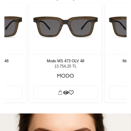
LV 48
Modo MS 473 OLV 48
Modo
L
13.754,20 TL