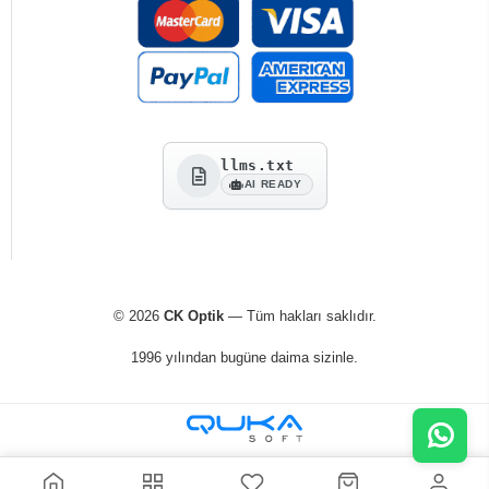
llms.txt
AI READY
© 2026
CK Optik
— Tüm hakları saklıdır.
1996 yılından bugüne daima sizinle.