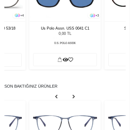
+
4
+
3
110 53/18
Sla
Us Polo Assn. USS 0041 C1
0,00 TL
SON BAKTIĞINIZ ÜRÜNLER