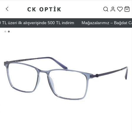
üzeri ilk alışverişinde 500 TL indirim
Mağazalarımız – Bağdat Caddes