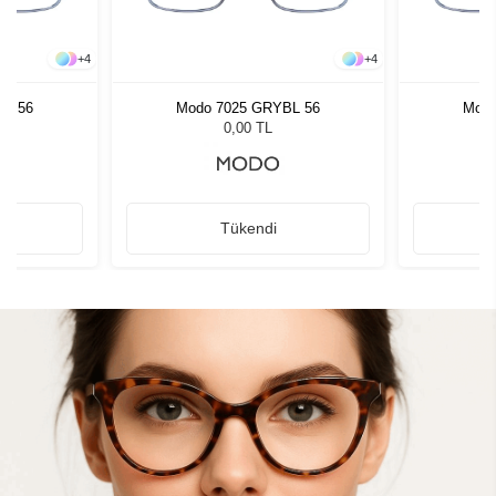
+
4
+
4
BL 56
Modo 7025 GRYBL 56
Modo
0,00 TL
Tükendi