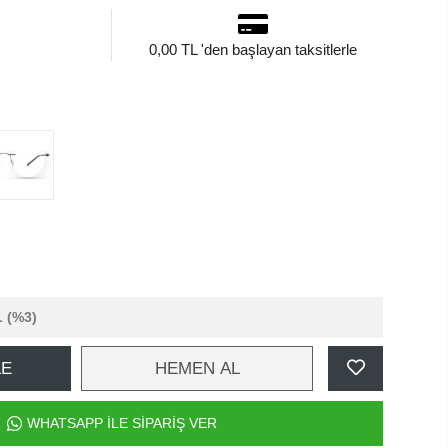
0,00 TL 'den başlayan taksitlerle
L
(%3)
LE
HEMEN AL
WHATSAPP İLE SİPARİŞ VER