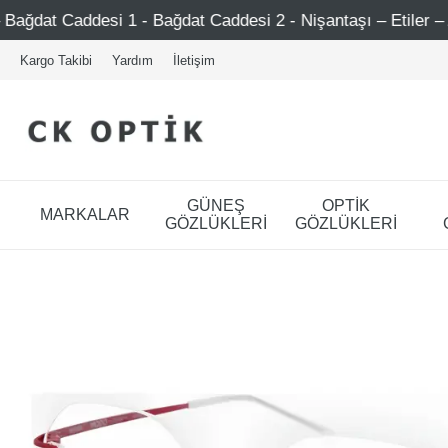
ağdat Caddesi 2 - Nişantaşı – Etiler – Ataşehir
Şimdi 
Kargo Takibi
Yardım
İletişim
GÜNEŞ
OPTİK
MARKALAR
GÖZLÜKLERİ
GÖZLÜKLERİ