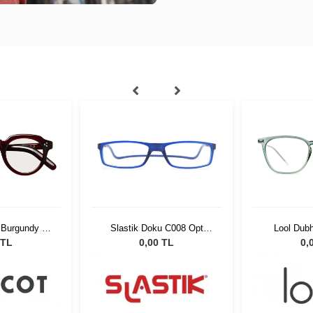
 Burgundy 45
Slastik Doku C008 Opt
Lool Dub
-01
1055081
 TL
0,00 TL
0,