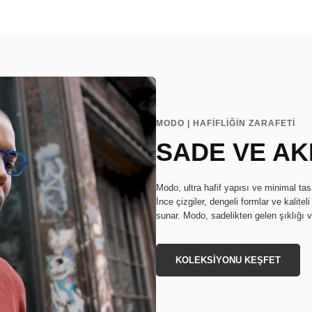
MODO | HAFİFLİĞİN ZARAFETİ
SADE VE AK
Modo, ultra hafif yapısı ve minimal ta
İnce çizgiler, dengeli formlar ve kalite
sunar. Modo, sadelikten gelen şıklığı ve 
KOLEKSİYONU KEŞFET