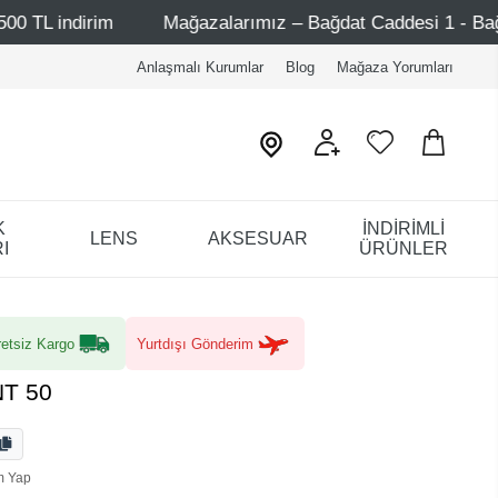
Mağazalarımız – Bağdat Caddesi 1 - Bağdat Caddesi 2 - Nişan
Anlaşmalı Kurumlar
Blog
Mağaza Yorumları
K
İNDİRİMLİ
LENS
AKSESUAR
I
ÜRÜNLER
etsiz Kargo
Yurtdışı Gönderim
T 50
m Yap