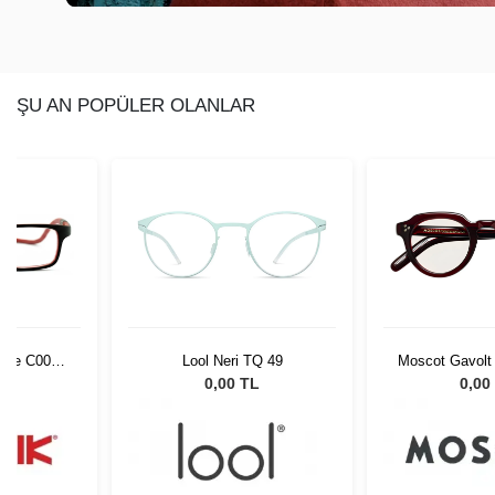
ŞU AN POPÜLER OLANLAR
rime C004
Lool Neri TQ 49
Moscot Gavolt
861
0221
L
0,00 TL
0,00