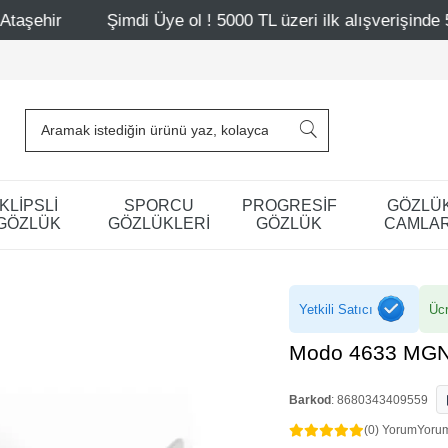
Üye ol ! 5000 TL üzeri ilk alışverişinde 500 TL indirim
KLİPSLİ
SPORCU
PROGRESİF
GÖZLÜ
GÖZLÜK
GÖZLÜKLERİ
GÖZLÜK
CAMLAR
Yetkili Satıcı
Ücr
Modo 4633 MGN
Barkod
:
8680343409559
(0) Yorum
Yoru