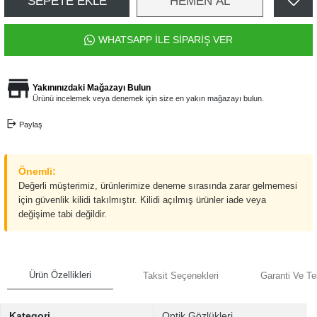
SEPETE EKLE
HEMEN AL
WHATSAPP İLE SİPARİŞ VER
Yakınınızdaki Mağazayı Bulun
Ürünü incelemek veya denemek için size en yakın mağazayı bulun.
Paylaş
Önemli:
Değerli müşterimiz, ürünlerimize deneme sırasında zarar gelmemesi
için güvenlik kilidi takılmıştır. Kilidi açılmış ürünler iade veya
değişime tabi değildir.
Ürün Özellikleri
Taksit Seçenekleri
Garanti Ve Te
Kategori
Optik Gözlükleri