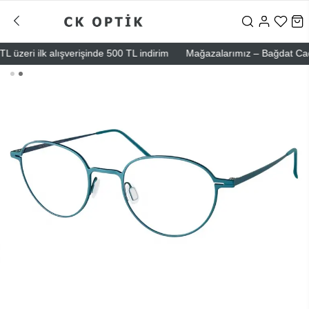
zeri ilk alışverişinde 500 TL indirim
Mağazalarımız – Bağdat Caddesi