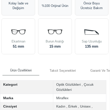
Kolay İade ve
Ömür Boyu
%100 Orijinal Ürün
Değişim
Ücretsiz Bakım
Ekartman
Burun Aralığı
Sap Uzunluğu
51 mm
15 mm
135 mm
Ürün Özellikleri
Taksit Seçenekleri
Garanti Ve Te
Kategori
Optik Gözlükleri
,
Çocuk
Gözlükleri
Marka
Miraflex
Cinsiyet
Kadın
,
Erkek
,
Unisex
,