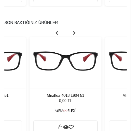
SON BAKTIĞINIZ ÜRÜNLER
04 51
Miraflex 4018 L904 51
Mira
0,00 TL