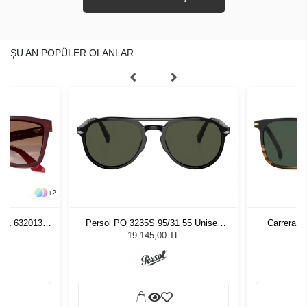
ŞU AN POPÜLER OLANLAR
+
2
261 632013
Persol PO 3235S 95/31 55 Unisex
Carrera 3
zlüğü
Güneş Gözlüğü
L
19.145,00 TL