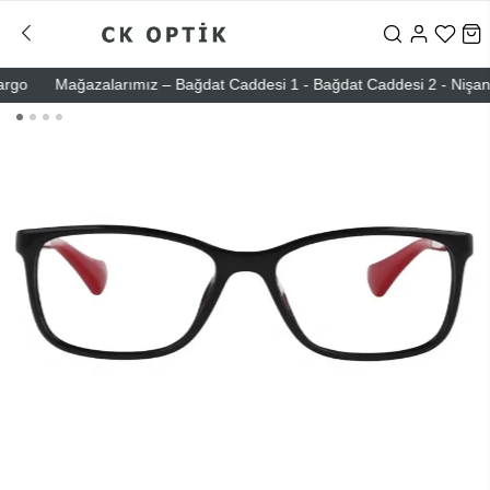
o
Mağazalarımız – Bağdat Caddesi 1 - Bağdat Caddesi 2 - Nişantaşı –