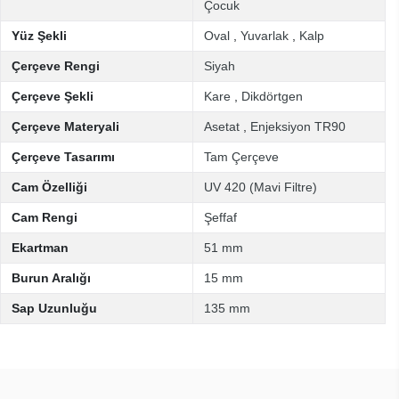
Çocuk
Yüz Şekli
Oval
,
Yuvarlak
,
Kalp
Çerçeve Rengi
Siyah
Çerçeve Şekli
Kare
,
Dikdörtgen
Çerçeve Materyali
Asetat
,
Enjeksiyon TR90
Çerçeve Tasarımı
Tam Çerçeve
Cam Özelliği
UV 420 (Mavi Filtre)
Cam Rengi
Şeffaf
Ekartman
51 mm
Burun Aralığı
15 mm
Sap Uzunluğu
135 mm