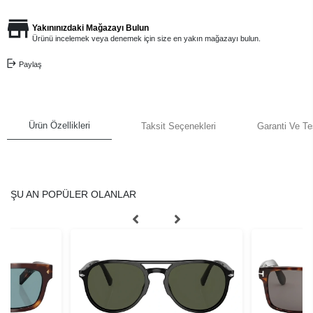
Yakınınızdaki Mağazayı Bulun
Ürünü incelemek veya denemek için size en yakın mağazayı bulun.
Paylaş
Ürün Özellikleri
Taksit Seçenekleri
Garanti Ve Te
ŞU AN POPÜLER OLANLAR