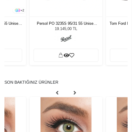
+
2
 55 Unisex
Persol PO 3235S 95/31 55 Unisex
Tom Ford FT
ğü
Güneş Gözlüğü
L
19.145,00 TL
SON BAKTIĞINIZ ÜRÜNLER