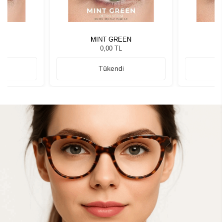
N
MINT GREEN
0,00 TL
Tükendi