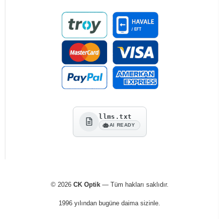
llms.txt
AI READY
© 2026
CK Optik
— Tüm hakları saklıdır.
1996 yılından bugüne daima sizinle.