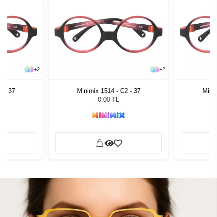
+
2
+
2
2 - 37
Minimix 1514 - C2 - 37
Minim
0,00 TL