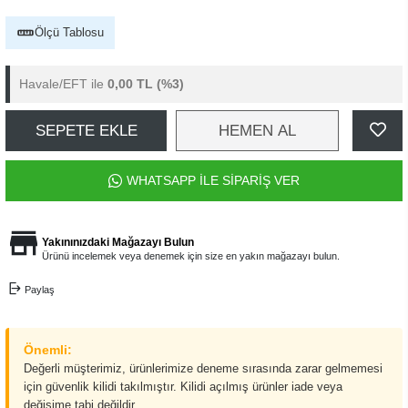
Ölçü Tablosu
Havale/EFT ile
0,00 TL
(%3)
SEPETE EKLE
HEMEN AL
WHATSAPP İLE SİPARİŞ VER
Yakınınızdaki Mağazayı Bulun
Ürünü incelemek veya denemek için size en yakın mağazayı bulun.
Paylaş
Önemli:
Değerli müşterimiz, ürünlerimize deneme sırasında zarar gelmemesi
için güvenlik kilidi takılmıştır. Kilidi açılmış ürünler iade veya
değişime tabi değildir.