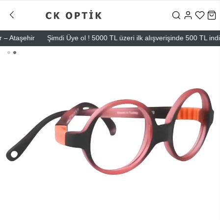
Ataşehir
Şimdi Üye ol ! 5000 TL üzeri ilk alışverişinde 500 TL indirim