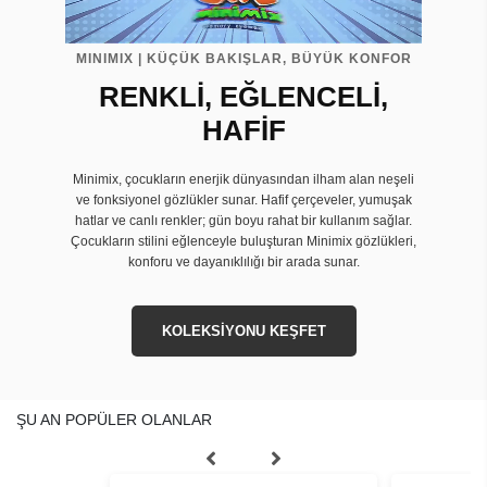
MINIMIX | KÜÇÜK BAKIŞLAR, BÜYÜK KONFOR
RENKLİ, EĞLENCELİ,
HAFİF
Minimix, çocukların enerjik dünyasından ilham alan neşeli
ve fonksiyonel gözlükler sunar. Hafif çerçeveler, yumuşak
hatlar ve canlı renkler; gün boyu rahat bir kullanım sağlar.
Çocukların stilini eğlenceyle buluşturan Minimix gözlükleri,
konforu ve dayanıklılığı bir arada sunar.
KOLEKSİYONU KEŞFET
ŞU AN POPÜLER OLANLAR