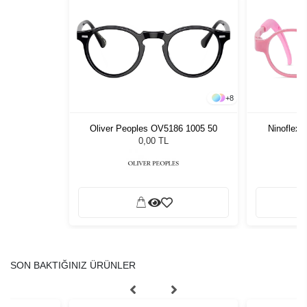
+
5
+
8
radient
Oliver Peoples OV5186 1005 50
Ninoflex
0,00 TL
SON BAKTIĞINIZ ÜRÜNLER