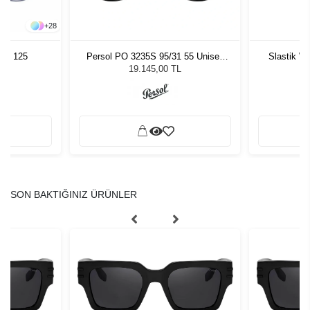
+
28
Persol PO 3235S 95/31 55 Unisex
Slastik W
 43 125
Güneş Gözlüğü
19.145,00 TL
SON BAKTIĞINIZ ÜRÜNLER