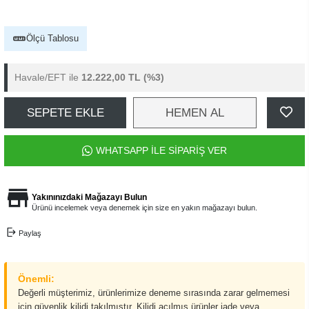
Ölçü Tablosu
Havale/EFT ile
12.222,00 TL
(%3)
SEPETE EKLE
HEMEN AL
WHATSAPP İLE SİPARİŞ VER
Yakınınızdaki Mağazayı Bulun
Ürünü incelemek veya denemek için size en yakın mağazayı bulun.
Paylaş
Önemli:
Değerli müşterimiz, ürünlerimize deneme sırasında zarar gelmemesi
için güvenlik kilidi takılmıştır. Kilidi açılmış ürünler iade veya