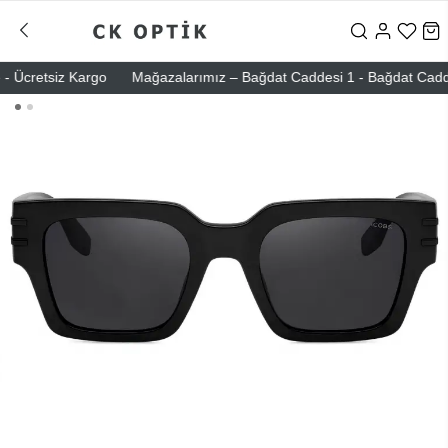
 Ücretsiz Kargo
Mağazalarımız – Bağdat Caddesi 1 - Bağdat Caddesi 2