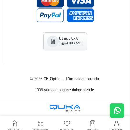
llms.txt
AI READY
© 2026
CK Optik
— Tüm hakları saklıdır.
1996 yılından bugüne daima sizinle.
Ana Sayfa
Kategoriler
Favorilerim
Sepetim
Giriş Yap