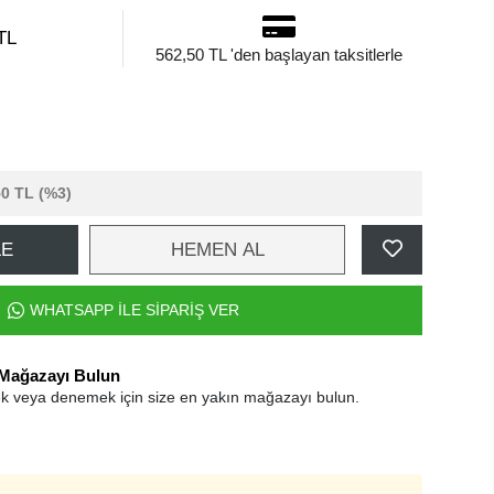
TL
562,50 TL 'den başlayan taksitlerle
50 TL
(%3)
LE
HEMEN AL
WHATSAPP İLE SİPARİŞ VER
 Mağazayı Bulun
k veya denemek için size en yakın mağazayı bulun.