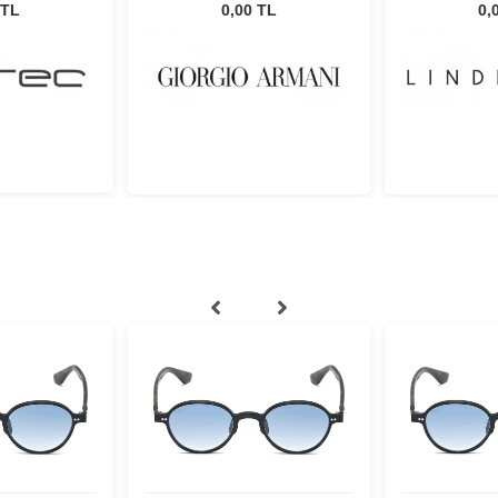
5948 53
 TL
0,00 TL
0,