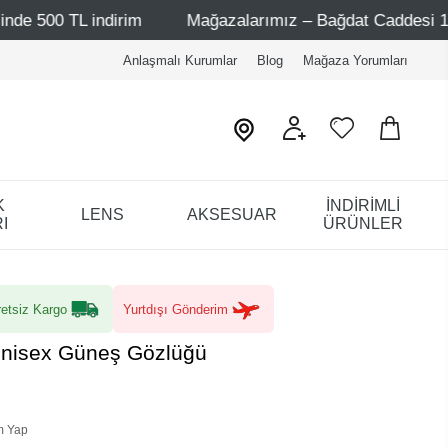
dirim
Mağazalarımız – Bağdat Caddesi 1 - Bağdat Caddes
Anlaşmalı Kurumlar
Blog
Mağaza Yorumları
K
İNDİRİMLİ
LENS
AKSESUAR
I
ÜRÜNLER
etsiz Kargo
Yurtdışı Gönderim
Unisex Güneş Gözlüğü
m Yap