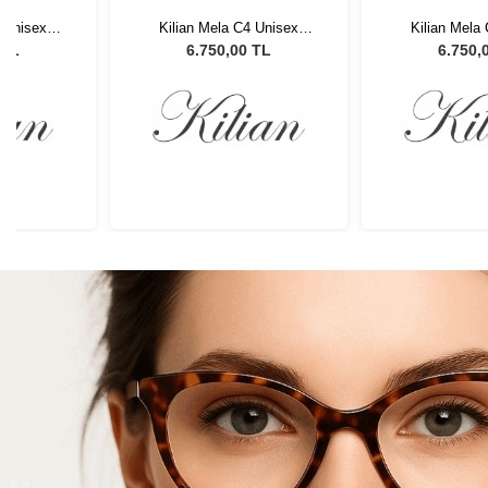
4 Unisex
Kilian Mela C4 Unisex
Kilian Mela
lüğü
Güneş Gözlüğü
Güneş G
 TL
6.750,00 TL
6.750,