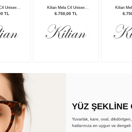
 C4 Unisex
Kilian Mela C4 Unisex
Kilian Me
özlüğü
Güneş Gözlüğü
Güneş
00 TL
6.750,00 TL
6.75
YÜZ ŞEKLİNE
Yuvarlak, kare, oval, dikdörtgen
hatlarınıza en uygun ve dengeli 