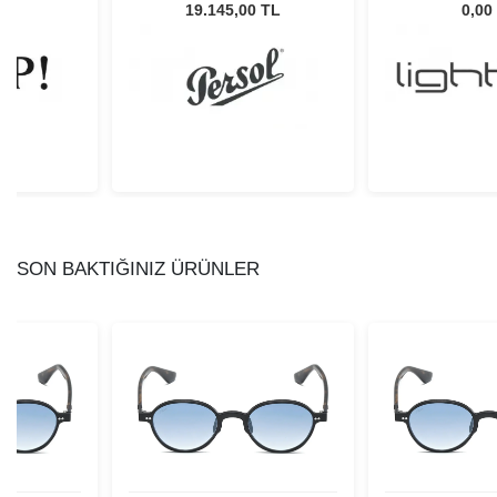
Unisex Güneş Gözlüğü
L
19.145,00 TL
0,00
SON BAKTIĞINIZ ÜRÜNLER