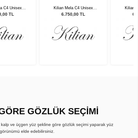
la C4 Unisex
Kilian Mela C4 Unisex
Kilian 
 Gözlüğü
Güneş Gözlüğü
Gün
0,00 TL
6.750,00 TL
6.
 GÖRE GÖZLÜK SEÇİMİ
, kalp ve üçgen yüz şekline göre gözlük seçimi yaparak yüz
görünümü elde edebilirsiniz.