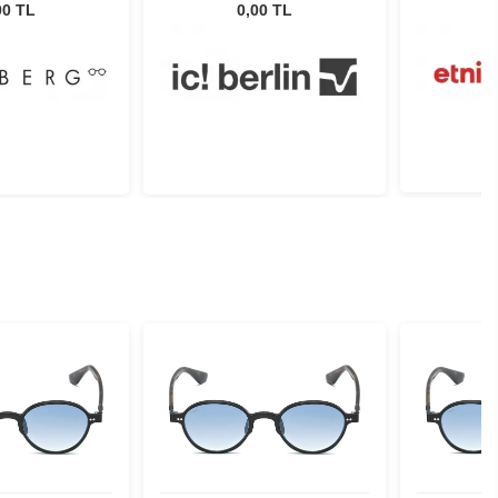
150
Teak 49
00 TL
0,00 TL