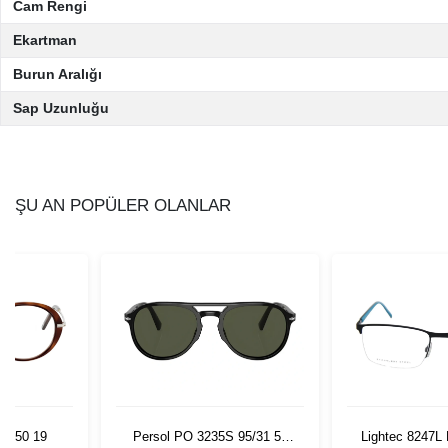
Cam Rengi
Ekartman
Burun Aralığı
Sap Uzunluğu
ŞU AN POPÜLER OLANLAR
43 50 19
Persol PO 3235S 95/31 55
Lightec 8247L