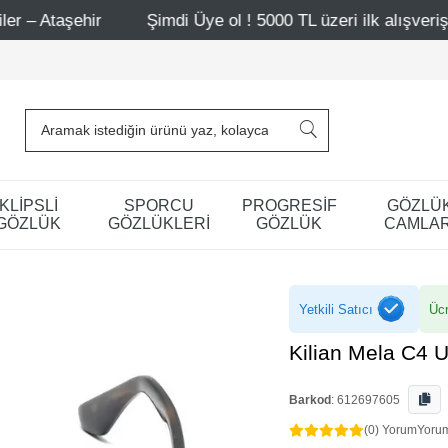
Şimdi Üye ol ! 5000 TL üzeri ilk alışverişinde 500 TL in
KLİPSLİ
SPORCU
PROGRESİF
GÖZLÜ
GÖZLÜK
GÖZLÜKLERİ
GÖZLÜK
CAMLAR
Yetkili Satıcı
Ücr
Kilian Mela C4 
Barkod
:
612697605
(0) Yorum
Yoru