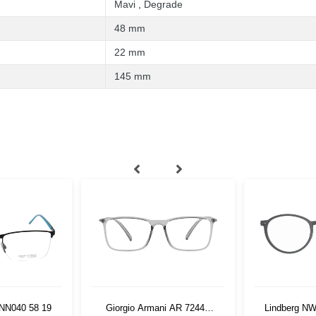
Mavi
,
Degrade
48 mm
22 mm
145 mm
 NN040 58 19
Giorgio Armani AR 7244U
Lindberg N