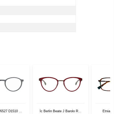
W6527 D1510 48
İc Berlin Beate J Barolo Red
Etnia B