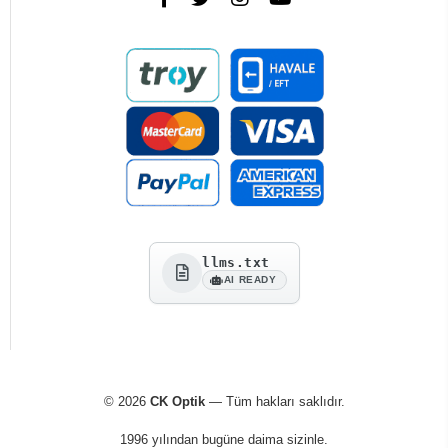
llms.txt
AI READY
© 2026
CK Optik
— Tüm hakları saklıdır.
1996 yılından bugüne daima sizinle.