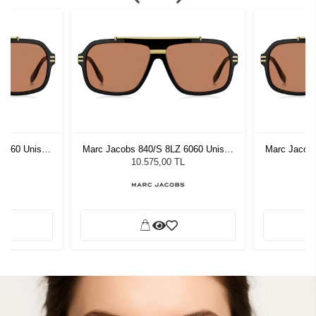
 6060 Unisex
Marc Jacobs 840/S 8LZ 6060 Unisex
Marc Jacobs
ğü
Güneş Gözlüğü
G
L
10.575,00 TL