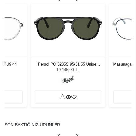
17 PU9 44
Persol PO 3235S 95/31 55 Unisex
Masunaga Ra
Güneş Gözlüğü
19.145,00 TL
SON BAKTIĞINIZ ÜRÜNLER