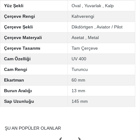
Yüz Şekli
Oval
,
Yuvarlak
,
Kalp
Çerçeve Rengi
Kahverengi
Çerçeve Şekli
Dikdörtgen
,
Aviator / Pilot
Çerçeve Materyali
Asetat
,
Metal
Çerçeve Tasarımı
Tam Çerçeve
Cam Özelliği
UV 400
Cam Rengi
Turuncu
Ekartman
60 mm
Burun Aralığı
13 mm
Sap Uzunluğu
145 mm
ŞU AN POPÜLER OLANLAR