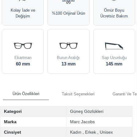
Kolay İade ve
Ömür Boyu
%100 Orijinal Ürün
Değişim
Ücretsiz Bakım
Ekartman
Burun Aralığı
Sap Uzunluğu
60 mm
13 mm
145 mm
Ürün Özellikleri
Taksit Seçenekleri
Garanti Ve Te
Kategori
Güneş Gözlükleri
Marka
Marc Jacobs
Cinsiyet
Kadın
,
Erkek
,
Unisex