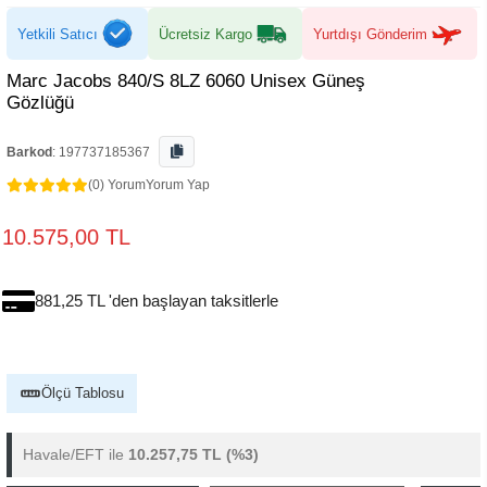
Yetkili Satıcı
Ücretsiz Kargo
Yurtdışı Gönderim
Marc Jacobs 840/S 8LZ 6060 Unisex Güneş
Gözlüğü
Barkod
:
197737185367
(0) Yorum
Yorum Yap
10.575,00 TL
881,25 TL 'den başlayan taksitlerle
Ölçü Tablosu
Havale/EFT ile
10.257,75 TL
(%3)