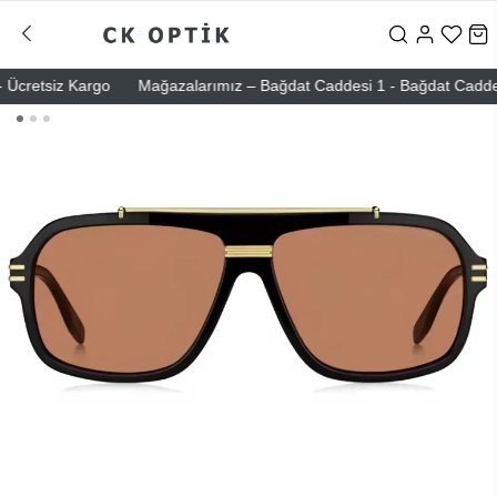
cretsiz Kargo
Mağazalarımız – Bağdat Caddesi 1 - Bağdat Caddesi 2 -