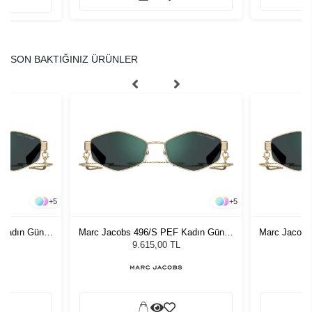
SON BAKTIĞINIZ ÜRÜNLER
+
5
+
5
 Kadın Güneş
Marc Jacobs 496/S PEF Kadın Güneş
Marc Jacobs
Gözlüğü
9.615,00 TL