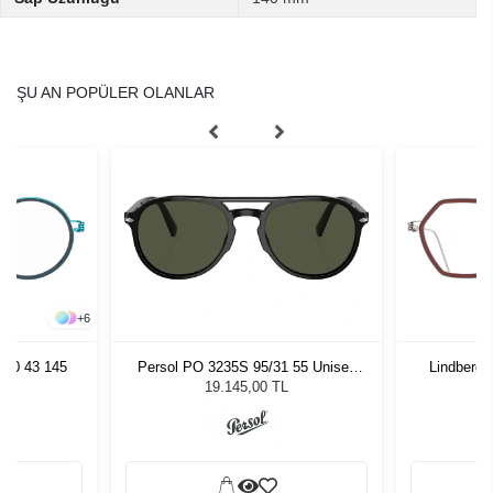
ŞU AN POPÜLER OLANLAR
+
6
980 43 145
Persol PO 3235S 95/31 55 Unisex
Lindberg 
Güneş Gözlüğü
19.145,00 TL