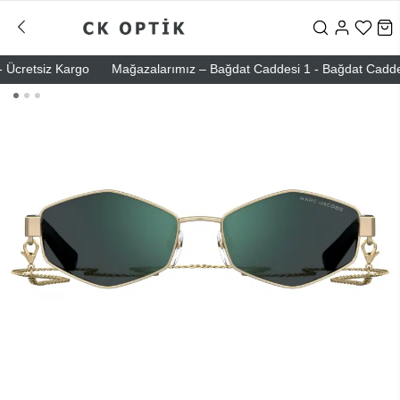
cretsiz Kargo
Mağazalarımız – Bağdat Caddesi 1 - Bağdat Caddesi 2 -