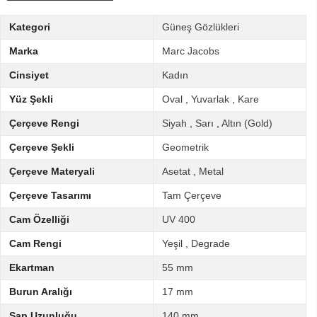
Kategori
Güneş Gözlükleri
Marka
Marc Jacobs
Cinsiyet
Kadın
Yüz Şekli
Oval
,
Yuvarlak
,
Kare
Çerçeve Rengi
Siyah
,
Sarı
,
Altın (Gold)
Çerçeve Şekli
Geometrik
Çerçeve Materyali
Asetat
,
Metal
Çerçeve Tasarımı
Tam Çerçeve
Cam Özelliği
UV 400
Cam Rengi
Yeşil
,
Degrade
Ekartman
55 mm
Burun Aralığı
17 mm
Sap Uzunluğu
140 mm