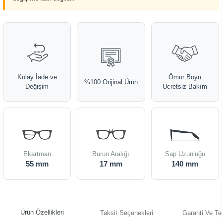
Kolay İade ve
Ömür Boyu
%100 Orijinal Ürün
Değişim
Ücretsiz Bakım
Ekartman
Burun Aralığı
Sap Uzunluğu
55 mm
17 mm
140 mm
Ürün Özellikleri
Taksit Seçenekleri
Garanti Ve Te