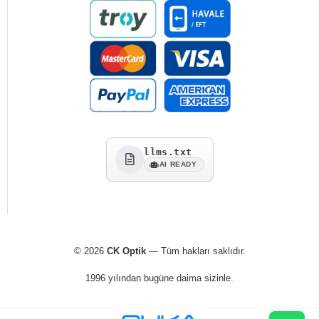
llms.txt
AI READY
© 2026
CK Optik
— Tüm hakları saklıdır.
1996 yılından bugüne daima sizinle.