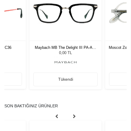
292 C36
Maybach MB The Delight III PA-AB-
Moscot Zolm
Z25 51/22
0,00 TL
Tükendi
SON BAKTIĞINIZ ÜRÜNLER