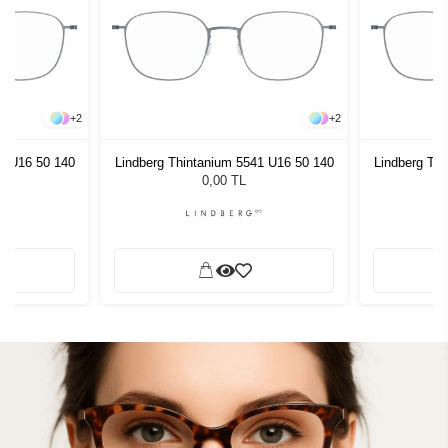
+
2
+
2
1 U16 50 140
Lindberg Thintanium 5541 U16 50 140
Lindberg Th
0,00 TL