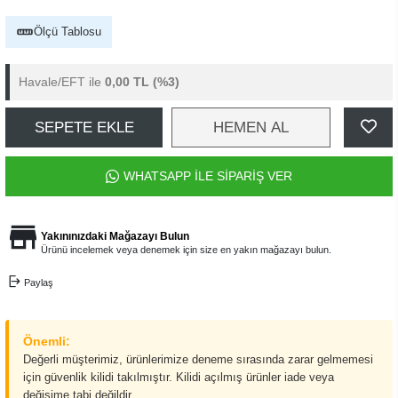
Ölçü Tablosu
Havale/EFT ile
0,00 TL
(%3)
SEPETE EKLE
HEMEN AL
WHATSAPP İLE SİPARİŞ VER
Yakınınızdaki Mağazayı Bulun
Ürünü incelemek veya denemek için size en yakın mağazayı bulun.
Paylaş
Önemli:
Değerli müşterimiz, ürünlerimize deneme sırasında zarar gelmemesi
için güvenlik kilidi takılmıştır. Kilidi açılmış ürünler iade veya
değişime tabi değildir.