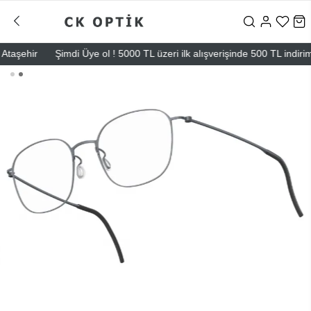
şehir
Şimdi Üye ol ! 5000 TL üzeri ilk alışverişinde 500 TL indirim