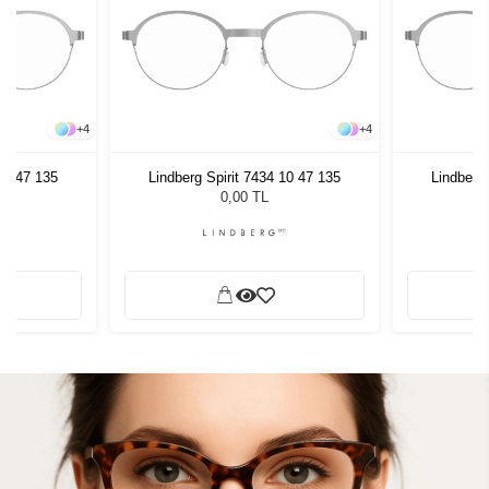
+
4
+
4
 10 47 135
Lindberg Spirit 7434 10 47 135
Lindberg 
0,00 TL