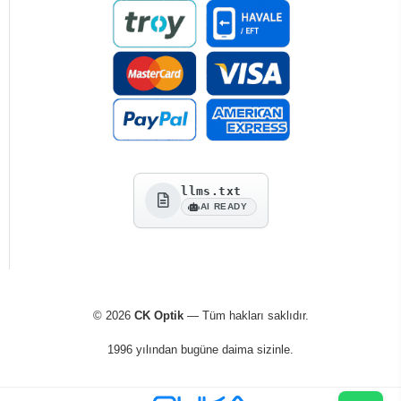
llms.txt
AI READY
© 2026
CK Optik
— Tüm hakları saklıdır.
1996 yılından bugüne daima sizinle.