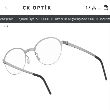
ehir
Şimdi Üye ol ! 5000 TL üzeri ilk alışverişinde 500 TL indirim