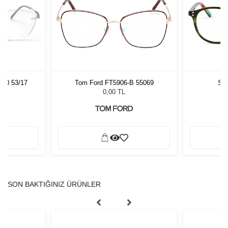
000 53/17
Tom Ford FT5906-B 55069
Sla
0,00 TL
SON BAKTIĞINIZ ÜRÜNLER