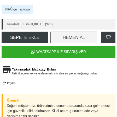
Ölçü Tablosu
Havale/EFT ile
0,00 TL
(%3)
SEPETE EKLE
HEMEN AL
WHATSAPP İLE SİPARİŞ VER
Yakınınızdaki Mağazayı Bulun
Ürünü incelemek veya denemek için size en yakın mağazayı bulun.
Paylaş
Önemli:
Değerli müşterimiz, ürünlerimize deneme sırasında zarar gelmemesi
için güvenlik kilidi takılmıştır. Kilidi açılmış ürünler iade veya
değişime tabi değildir.