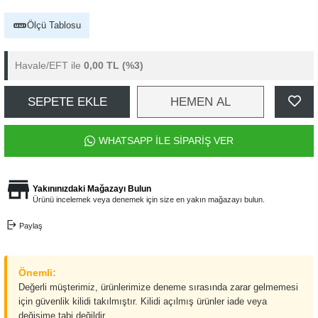
Ölçü Tablosu
Havale/EFT ile
0,00 TL
(%3)
SEPETE EKLE
HEMEN AL
WHATSAPP İLE SİPARİŞ VER
Yakınınızdaki Mağazayı Bulun
Ürünü incelemek veya denemek için size en yakın mağazayı bulun.
Paylaş
Önemli:
Değerli müşterimiz, ürünlerimize deneme sırasında zarar gelmemesi
için güvenlik kilidi takılmıştır. Kilidi açılmış ürünler iade veya
değişime tabi değildir.