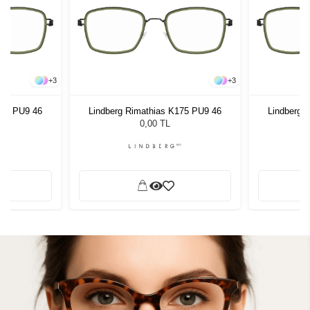
+
3
+
3
175 PU9 46
Lindberg Rimathias K175 PU9 46
Lindberg 
0,00 TL