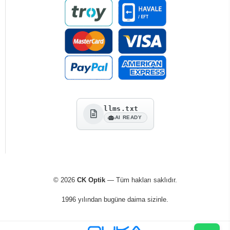
llms.txt
AI READY
© 2026
CK Optik
— Tüm hakları saklıdır.
1996 yılından bugüne daima sizinle.