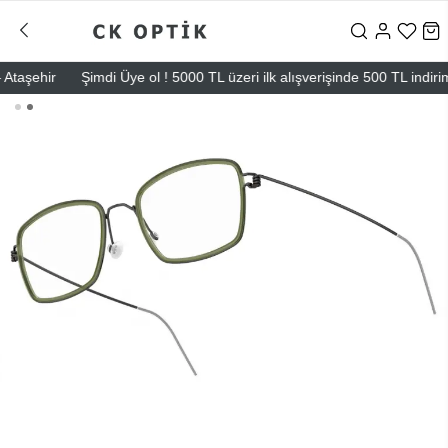
şehir
Şimdi Üye ol ! 5000 TL üzeri ilk alışverişinde 500 TL indirim