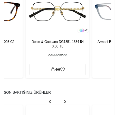
+
2
AW2093 C2
Dolce & Gabbana DG1351 1334 54
Armani Exc
0,00 TL
SON BAKTIĞINIZ ÜRÜNLER