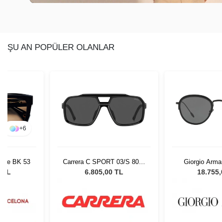
ŞU AN POPÜLER OLANLAR
+
6
Kate BK 53
Carrera C SPORT 03/S 8076
Giorgio Arma
61M9 Erkek Güneş Gözlüğü
300187 50 Un
2 TL
6.805,00 TL
18.755
Gözl