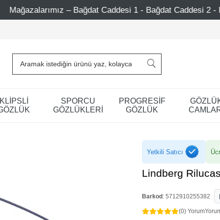
at Caddesi 1 - Bağdat Caddesi 2 - Nişantaşı – Etiler – Ataş
KLİPSLİ
SPORCU
PROGRESİF
GÖZLÜ
GÖZLÜK
GÖZLÜKLERİ
GÖZLÜK
CAMLAR
Yetkili Satıcı
Ücr
Lindberg Riluca
Barkod
:
5712910255382
(0) Yorum
Yoru