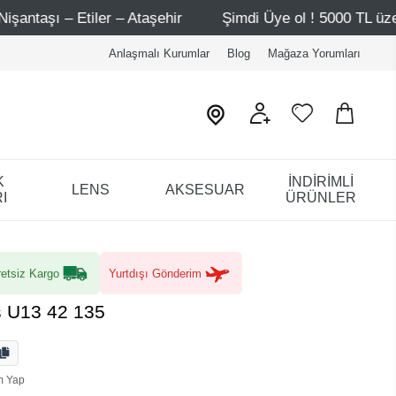
ehir
Şimdi Üye ol ! 5000 TL üzeri ilk alışverişinde 500 
Anlaşmalı Kurumlar
Blog
Mağaza Yorumları
K
İNDİRİMLİ
LENS
AKSESUAR
I
ÜRÜNLER
etsiz Kargo
Yurtdışı Gönderim
s U13 42 135
m Yap