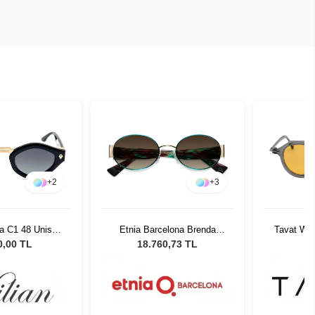
+
2
+
3
ra C1 48 Unisex
Etnia Barcelona Brenda
Tavat Wi
 Gözlüğü
GRGD 53
0,00 TL
18.760,73 TL