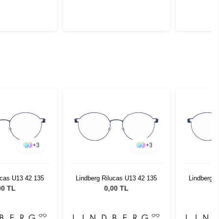
+
3
+
3
ucas U13 42 135
Lindberg Rilucas U13 42 135
Lindberg R
00 TL
0,00 TL