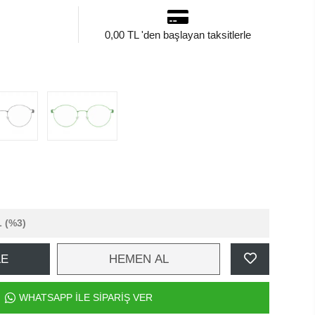
0,00 TL 'den başlayan taksitlerle
L
(%3)
LE
HEMEN AL
WHATSAPP İLE SİPARİŞ VER