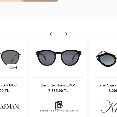
+
3
ni AR 6068
David Beckham 1046/S
Kilian Signo
isex Güneş
807IR 50 Unisex Güneş
Güneş
,00 TL
7.335,00 TL
8.20
üğü
Gözlüğü