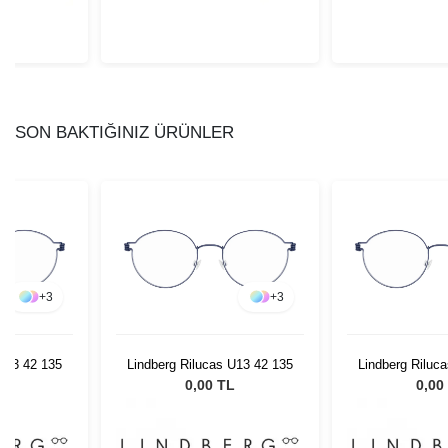
SON BAKTIĞINIZ ÜRÜNLER
+
3
+
3
 U13 42 135
Lindberg Rilucas U13 42 135
Lindberg Riluc
L
0,00 TL
0,00