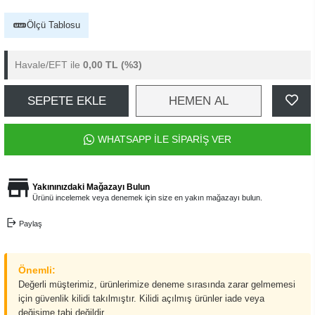
Ölçü Tablosu
Havale/EFT ile
0,00 TL
(%3)
SEPETE EKLE
HEMEN AL
WHATSAPP İLE SİPARİŞ VER
Yakınınızdaki Mağazayı Bulun
Ürünü incelemek veya denemek için size en yakın mağazayı bulun.
Paylaş
Önemli:
Değerli müşterimiz, ürünlerimize deneme sırasında zarar gelmemesi
için güvenlik kilidi takılmıştır. Kilidi açılmış ürünler iade veya
değişime tabi değildir.