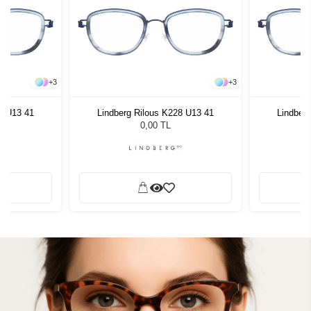
+
3
+
3
8 U13 41
Lindberg Rilous K228 U13 41
Lindber
0,00 TL