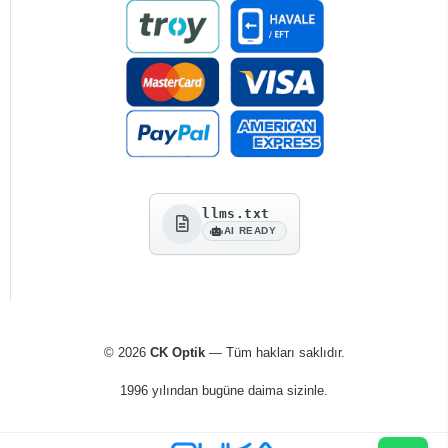
llms.txt
AI READY
© 2026
CK Optik
— Tüm hakları saklıdır.
1996 yılından bugüne daima sizinle.