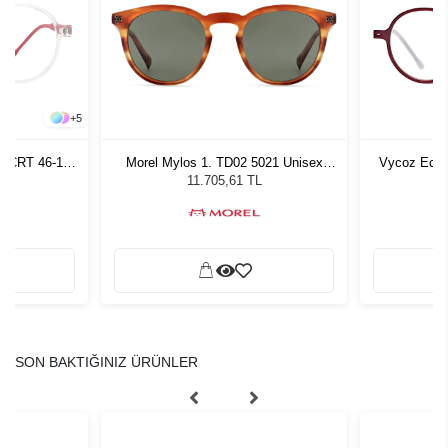
+
5
n CRT 46-17
Morel Mylos 1. TD02 5021 Unisex
Vycoz Ecow
Güneş Gözlüğü
11.705,61 TL
SON BAKTIĞINIZ ÜRÜNLER