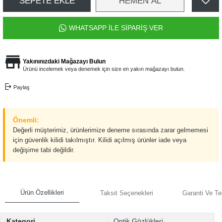
SEPETE EKLE
HEMEN AL
WHATSAPP İLE SİPARİŞ VER
Yakınınızdaki Mağazayı Bulun
Ürünü incelemek veya denemek için size en yakın mağazayı bulun.
Paylaş
Önemli:
Değerli müşterimiz, ürünlerimize deneme sırasında zarar gelmemesi
için güvenlik kilidi takılmıştır. Kilidi açılmış ürünler iade veya
değişime tabi değildir.
Ürün Özellikleri
Taksit Seçenekleri
Garanti Ve Te
Kategori
Optik Gözlükleri