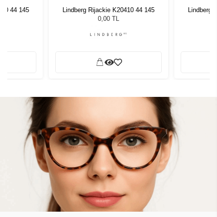
410 44 145
Lindberg Rijackie K20410 44 145
Lindberg 
0,00 TL