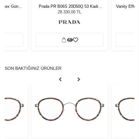
nisex Güneş
Prada PR B06S 20D50Q 53 Kadın
Vanity Effe
Güneş Gözlüğü
L
28.330,00 TL
SON BAKTIĞINIZ ÜRÜNLER