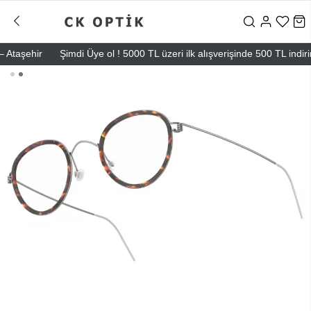
aşehir
Şimdi Üye ol ! 5000 TL üzeri ilk alışverişinde 500 TL indirim