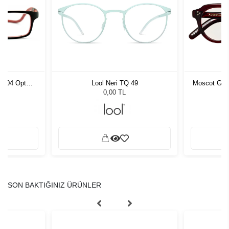
 C004 Opt
Lool Neri TQ 49
Moscot Gavo
0,00 TL
SON BAKTIĞINIZ ÜRÜNLER