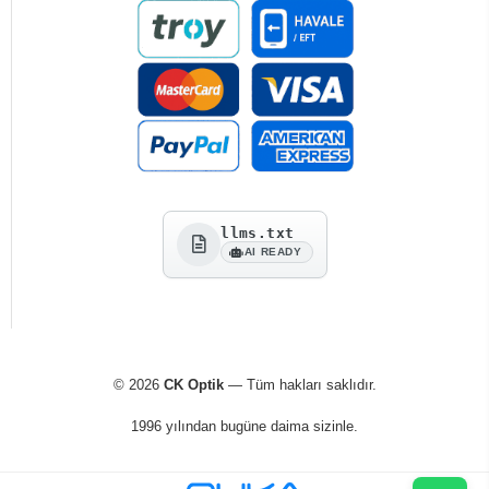
llms.txt
AI READY
© 2026
CK Optik
— Tüm hakları saklıdır.
1996 yılından bugüne daima sizinle.