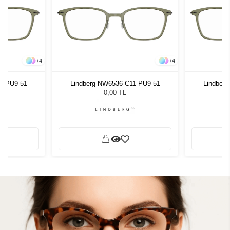
+
4
+
4
1 PU9 51
Lindberg NW6536 C11 PU9 51
Lindber
0,00 TL