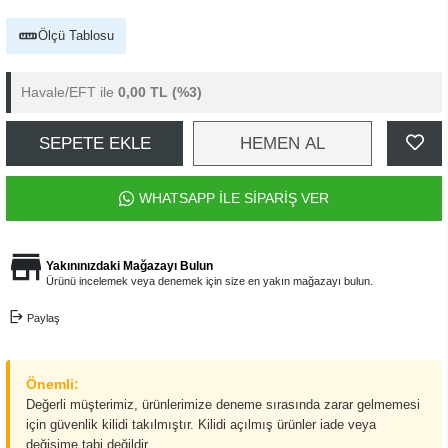
Ölçü Tablosu
Havale/EFT ile
0,00 TL
(%3)
SEPETE EKLE
HEMEN AL
WHATSAPP İLE SİPARİŞ VER
Yakınınızdaki Mağazayı Bulun
Ürünü incelemek veya denemek için size en yakın mağazayı bulun.
Paylaş
Önemli:
Değerli müşterimiz, ürünlerimize deneme sırasında zarar gelmemesi
için güvenlik kilidi takılmıştır. Kilidi açılmış ürünler iade veya
değişime tabi değildir.