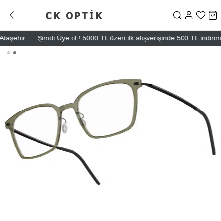
ehir
Şimdi Üye ol ! 5000 TL üzeri ilk alışverişinde 500 TL indirim